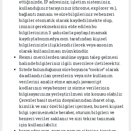
ettiğinizde, IP adresiniz, işletim sisteminiz,
kullandığınız tarayıcınız (chrome, explorer vs.),
bağlantı zamanı ve süre bilgileriniz ve benzeri
bilgiler otomatik olarak kaydedilmekte olup,
izniniz gerekmeksizin elde edilen bu
bilgilerinizin 3. şahıslarla paylaşılmamak
kaydıyla bsnmedya.com tarafından kişisel
bilgilerinizle ilişiklendirilerek veya anonim
olarak kullanılması mümkündür.
Resmi mercilerden usulüne uygun talep gelmesi
halinde bilgileriniz ilgili mercilere iletilecektir.
Sitede bulunduğunuz süre boyunca “cookie” olarak
da adlandırılan çerezlerin veya site kullanım
verilerini analiz etme amaçlı javascript
kodlarının veya benzer iz sürme verilerinin
bilgisayarınıza yerleştirilmesi söz konusu olabilir.
Çerezler basit metin dosyalarından ibaret olup,
kimlik ve sair özel bilgiler içermez, bu nevi kişisel
bilgi içermemekle beraber, oturum bilgileri ve
benzeri veriler saklanır ve sizi tekrar tanımak
için kullanılabilir.
bsnmedya.com, zaman zaman sitesine, tanıtım