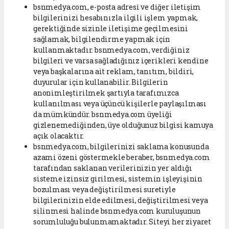
bsnmedya.com, e-posta adresi ve diğer iletişim
bilgilerinizi hesabınızla ilgili işlem yapmak,
gerektiğinde sizinle iletişime geçilmesini
sağlamak, bilgilendirme yapmak için
kullanmaktadır. bsnmedya.com, verdiğiniz
bilgileri ve varsa sağladığınız içerikleri kendine
veya başkalarına ait reklam, tanıtım, bildiri,
duyurular için kullanabilir. Bilgilerin
anonimleştirilmek şartıyla tarafımızca
kullanılması veya üçüncü kişilerle paylaşılması
da mümkündür. bsnmedya.com üyeliği
gizlenemediğinden, üye olduğunuz bilgisi kamuya
açık olacaktır.
bsnmedya.com, bilgilerinizi saklama konusunda
azami özeni göstermekle beraber, bsnmedya.com
tarafından saklanan verilerinizin yer aldığı
sisteme izinsiz girilmesi, sistemin işleyişinin
bozulması veya değiştirilmesi suretiyle
bilgilerinizin elde edilmesi, değiştirilmesi veya
silinmesi halinde bsnmedya.com kuruluşunun
sorumluluğu bulunmamaktadır. Siteyi her ziyaret