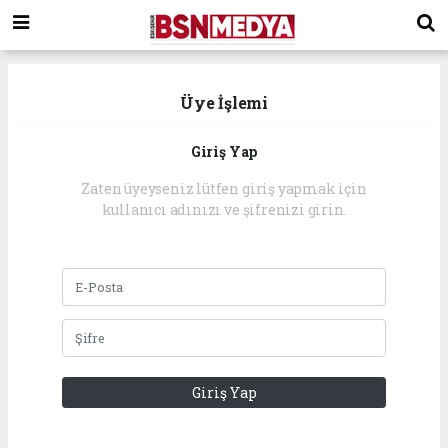
Üye İşlemi
Giriş Yap
Zaten üyeyseniz lütfen giriş yapmak için
kullanıcı adınızı ve şifrenizi girin.
Giriş Yap