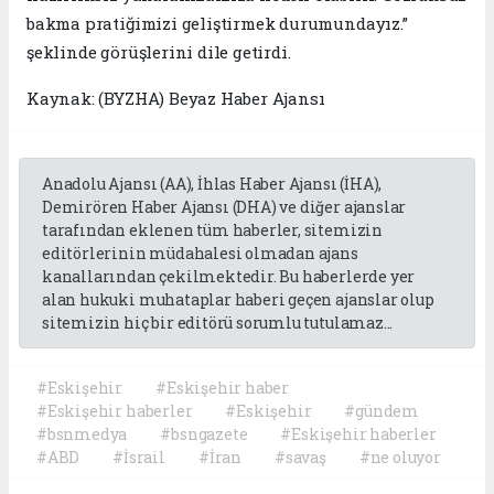
bakma pratiğimizi geliştirmek durumundayız.”
şeklinde görüşlerini dile getirdi.
Kaynak: (BYZHA) Beyaz Haber Ajansı
Anadolu Ajansı (AA), İhlas Haber Ajansı (İHA),
Demirören Haber Ajansı (DHA) ve diğer ajanslar
tarafından eklenen tüm haberler, sitemizin
editörlerinin müdahalesi olmadan ajans
kanallarından çekilmektedir. Bu haberlerde yer
alan hukuki muhataplar haberi geçen ajanslar olup
sitemizin hiç bir editörü sorumlu tutulamaz...
#Eskişehir
#Eskişehir haber
#Eskişehir haberler
#Eskişehir
#gündem
#bsnmedya
#bsngazete
#Eskişehir haberler
#ABD
#İsrail
#İran
#savaş
#ne oluyor