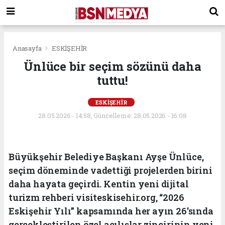
Anasayfa
ESKİŞEHİR
Ünlüce bir seçim sözünü daha
tuttu!
ESKİŞEHİR
28.05.2026 - 14:58, Güncelleme: 28.05.2026 - 16:08
Büyükşehir Belediye Başkanı Ayşe Ünlüce,
seçim döneminde vadettiği projelerden birini
daha hayata geçirdi. Kentin yeni dijital
turizm rehberi visiteskisehir.org, “2026
Eskişehir Yılı” kapsamında her ayın 26'sında
gerçekleştirilen özel açılışlar zincirinin yeni