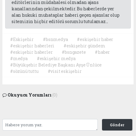
editörlerinin müdahalesi olmadan ajans
kanallarından çekilmektedir. Bu haberlerde yer
alan hukuki muhataplar haberi geçen ajanslar olup
sitemizin hiç bir editörü sorumlu tutulamaz...
#Eskişehir
#bsnmedya
#eskişehir haber
#eskişehir haberleri
#eskişehir gündem
#eskişehir haberler
#bsngazete
#haber
#medya
#eskişehir medya
#Büyükşehir Belediye Başkanı Ayşe Ünlüce
#sözünü tuttu
#visit eskişehir
Okuyucu Yorumları
(0)
Gönder