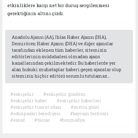
etkinliklere karşı net bir duruş sergilenmesi
gerektiğinin altını çizdi.
Anadolu Ajansı (AA), İhlas Haber Ajansı (İHA),
Demirören Haber Ajansı (DHA) ve diğer ajanslar
tarafından eklenen tüm haberler, sitemizin
editörlerinin müdahalesi olmadan ajans
kanallarından çekilmektedir. Bu haberlerde yer
alan hukuki muhataplar haberi geçen ajanslar olup
sitemizin hiç bir editörü sorumlu tutulamaz...
#eskişehir
#eskişehir gündem
#eskişehir haber
#eskişehir haberleri
#eskişehir ticaret odası
#metin güler
#odunpazarı belediyesi
#bayram festivali
#esnaf
#tüccar
#bsnmedya