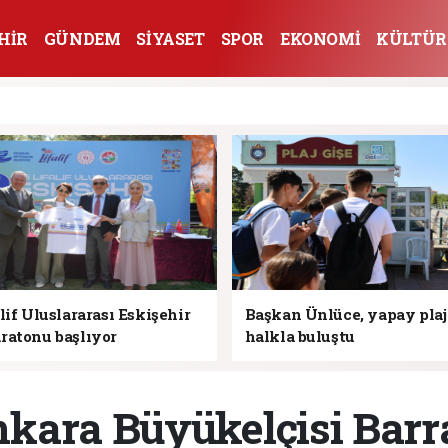
HİR
GÜNDEM
SİYASET
SPOR
EKONOMİ
KÜLTÜR
lif Uluslararası Eskişehir
Başkan Ünlüce, yapay pla
ratonu başlıyor
halkla buluştu
kara Büyükelçisi Bar