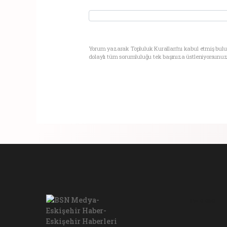
Yorum yazarak Topluluk Kuralları’nı kabul etmiş bul
dolaylı tüm sorumluluğu tek başınıza üstleniyorsunuz
Pro-0.050