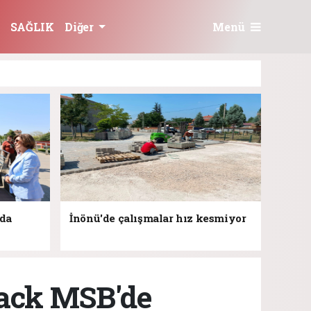
Menü
SAĞLIK
Diğer
jda
İnönü'de çalışmalar hız kesmiyor
rack MSB'de