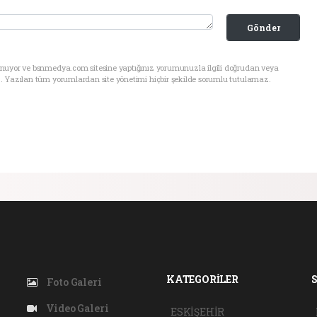
Gönder
unuyor ve bsnmedya.com sitesine yaptığınız yorumunuzla ilgili doğrudan veya
. Yazılan tüm yorumlardan site yönetimi hiçbir şekilde sorumlu tutulamaz.
KATEGORİLER
Foto Galeri
Video Galeri
ESKİŞEHİR