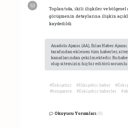
Toplantıda, ikili ilişkiler ve bölgese
görüşmenin detaylarına ilişkin açık
kaydedildi.
Anadolu Ajansı (AA), İhlas Haber Ajansı
tarafından eklenen tüm haberler, sit
kanallarından çekilmektedir. Bu haber
olup sitemizin hiç bir editörü sorumlu 
#Eskişehir
#Eskişehir haber
#Eskiş
#bsngazete
#Eskişehir haberler
#a
Okuyucu Yorumları
(0)