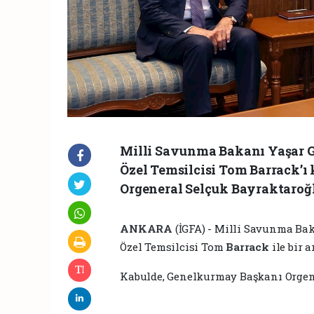
Milli Savunma Bakanı Yaşar G
Özel Temsilcisi Tom Barrack’ı
Orgeneral Selçuk Bayraktaroğlu
ANKARA
(İGFA) - Milli Savunma Ba
Özel Temsilcisi Tom
Barrack
ile bir a
Kabulde, Genelkurmay Başkanı Orgene