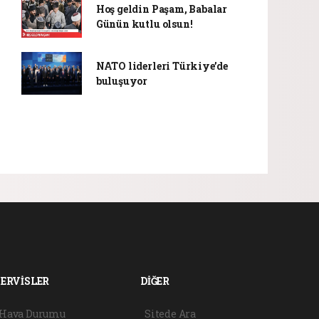
Hoş geldin Paşam, Babalar
Günün kutlu olsun!
NATO liderleri Türkiye’de
buluşuyor
SERVİSLER
DİĞER
Hava Durumu
Sitede Ara