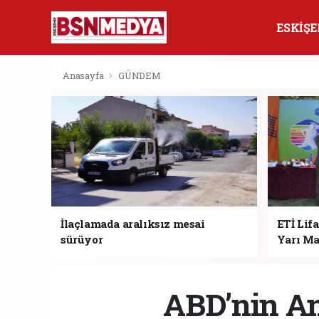
ESKİŞE
Anasayfa
GÜNDEM
İlaçlamada aralıksız mesai
ETİ Lifa
sürüyor
Yarı Ma
ABD’nin An