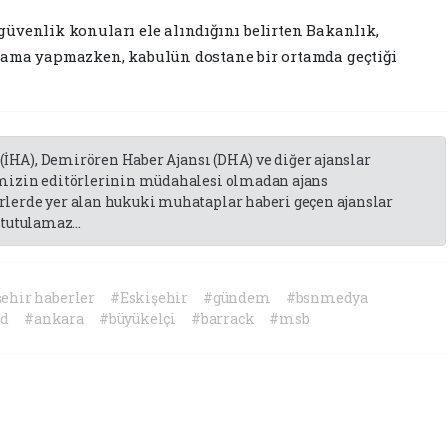
l güvenlik konuları ele alındığını belirten Bakanlık,
lama yapmazken, kabulün dostane bir ortamda geçtiği
 (İHA), Demirören Haber Ajansı (DHA) ve diğer ajanslar
emizin editörlerinin müdahalesi olmadan ajans
lerde yer alan hukuki muhataplar haberi geçen ajanslar
tutulamaz...
ehir haberler
#Eskişehir
#gündem
#bsnmedya
bd
#ankara
#büyükelçi
#barrack
#msb