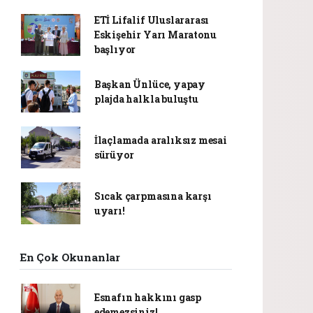
ETİ Lifalif Uluslararası
Eskişehir Yarı Maratonu
başlıyor
Başkan Ünlüce, yapay
plajda halkla buluştu
İlaçlamada aralıksız mesai
sürüyor
Sıcak çarpmasına karşı
uyarı!
En Çok Okunanlar
Esnafın hakkını gasp
edemezsiniz!