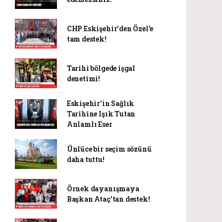
CHP Eskişehir’den Özel’e
tam destek!
Tarihi bölgede işgal
denetimi!
Eskişehir’in Sağlık
Tarihine Işık Tutan
Anlamlı Eser
Ünlüce bir seçim sözünü
daha tuttu!
Örnek dayanışmaya
Başkan Ataç'tan destek!