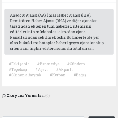
Anadolu Ajansı (AA), İhlas Haber Ajansı (İHA),
Demirören Haber Ajansı (DHA) ve diğer ajanslar
tarafından eklenen tüm haberler, sitemizin
editörlerinin müdahalesi olmadan ajans
kanallarından çekilmektedir. Bu haberlerde yer
alan hukuki muhataplar haberi geçen ajanslar olup
sitemizin hiç bir editörü sorumlu tutulamaz...
#Eskişehir
#Bsnmedya
#Gündem
#Tepebaşı
#Aşevi
#Akparti
#Gürhan albayrak
#Kurban
#Bağış
Okuyucu Yorumları
(0)