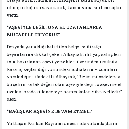
ortaya atılan iddiaların Eskişehir adına büyük bir
utanç olduğunu savunarak, kamuoyuna sert mesajlar
verdi.
“AŞEVİYLE DEĞİL, ONA EL UZATANLARLA
MÜCADELE EDİYORUZ”
Dosyada yer aldığı belirtilen belge ve itirafçı
beyanlarına dikkat çeken Albayrak, ihtiyaç sahipleri
için hazırlanan aşevi yemekleri üzerinden usulsüz
kazanç sağlandığı yönündeki iddiaların vicdanları
yaraladığını ifade etti. Albayrak, “Bizim mücadelemiz
bu şehrin ortak değeri olan aşeviyle değil, o aşevine el
uzatan, oradaki tencereye haram katan zihniyetledir”
dedi.
“BAĞIŞLAR AŞEVİNE DEVAM ETMELİ”
Yaklaşan Kurban Bayramı öncesinde vatandaşların