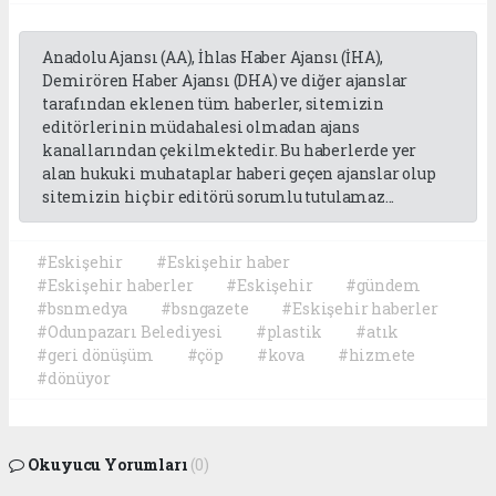
Anadolu Ajansı (AA), İhlas Haber Ajansı (İHA),
Demirören Haber Ajansı (DHA) ve diğer ajanslar
tarafından eklenen tüm haberler, sitemizin
editörlerinin müdahalesi olmadan ajans
kanallarından çekilmektedir. Bu haberlerde yer
alan hukuki muhataplar haberi geçen ajanslar olup
sitemizin hiç bir editörü sorumlu tutulamaz...
#Eskişehir
#Eskişehir haber
#Eskişehir haberler
#Eskişehir
#gündem
#bsnmedya
#bsngazete
#Eskişehir haberler
#Odunpazarı Belediyesi
#plastik
#atık
#geri dönüşüm
#çöp
#kova
#hizmete
#dönüyor
Okuyucu Yorumları
(0)