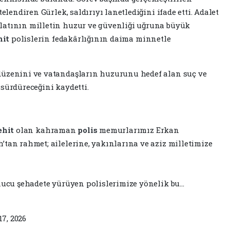
telendiren Gürlek, saldırıyı lanetlediğini ifade etti. Adalet
latının milletin huzur ve güvenliği uğruna büyük
hit
polislerin fedakârlığının daima minnetle
düzenini ve vatandaşların huzurunu hedef alan suç ve
 sürdüreceğini kaydetti.
ehit
olan kahraman
polis
memurlarımız Erkan
’tan rahmet; ailelerine, yakınlarına ve aziz milletimize
onucu şehadete yürüyen polislerimize yönelik bu…
7, 2026