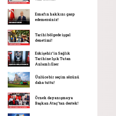
Esnafın hakkını gasp
edemezsiniz!
Tarihi bölgede işgal
denetimi!
Eskişehir’in Sağlık
Tarihine Işık Tutan
Anlamlı Eser
Ünlüce bir seçim sözünü
daha tuttu!
Örnek dayanışmaya
Başkan Ataç'tan destek!