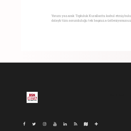
Yorum yazarak Topluluk Kuralları’nı kabul etmiş bul
dolaylı tüm sorumluluğu tek başınıza üstleniyorsunuz
Pro-0.049