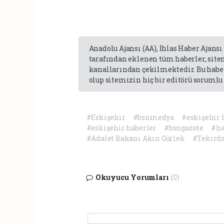
Anadolu Ajansı (AA), İhlas Haber Ajansı
tarafından eklenen tüm haberler, sit
kanallarından çekilmektedir. Bu haber
olup sitemizin hiç bir editörü sorumlu 
#Eskişehir
#bsnmedya
#eskişehir 
#eskişehir haberler
#bsngazete
#ha
#Adalet Bakanı Akın Gürlek
#Tekird
Okuyucu Yorumları
(0)