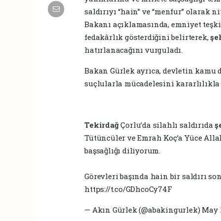
saldırıyı “hain” ve “menfur” olarak ni
Bakanı açıklamasında, emniyet teşki
fedakârlık gösterdiğini belirterek,
şe
hatırlanacağını vurguladı.
Bakan Gürlek ayrıca, devletin kamu 
suçlularla mücadelesini kararlılıkla
Tekirdağ
Çorlu’da silahlı saldırıda
ş
Tütüncüler ve Emrah Koç’a Yüce Allah
başsağlığı diliyorum.
Görevleri başında hain bir saldırı s
https://t.co/GDhcoCy74F
— Akın Gürlek (@abakingurlek) May 1