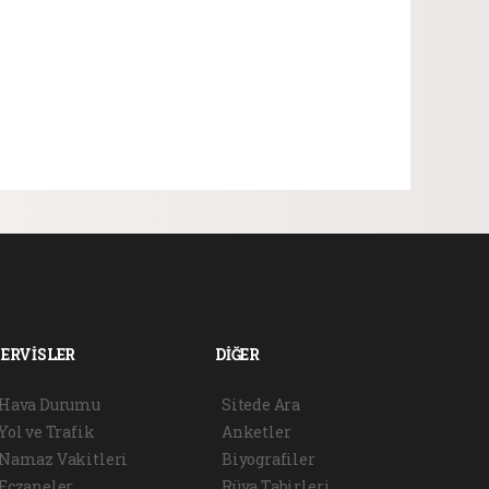
SERVİSLER
DİĞER
Hava Durumu
Sitede Ara
Yol ve Trafik
Anketler
Namaz Vakitleri
Biyografiler
Eczaneler
Rüya Tabirleri