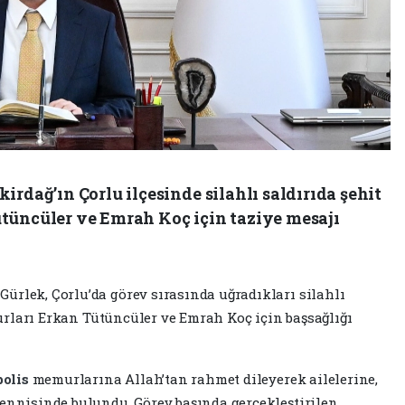
irdağ’ın Çorlu ilçesinde silahlı saldırıda şehit
tüncüler ve Emrah Koç için taziye mesajı
ürlek, Çorlu’da görev sırasında uğradıkları silahlı
ları Erkan Tütüncüler ve Emrah Koç için başsağlığı
polis
memurlarına Allah’tan rahmet dileyerek ailelerine,
mennisinde bulundu. Görev başında gerçekleştirilen