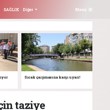
Menü
SAĞLIK
Diğer
rıyor
Sıcak çarpmasına karşı uyarı!
çin taziye