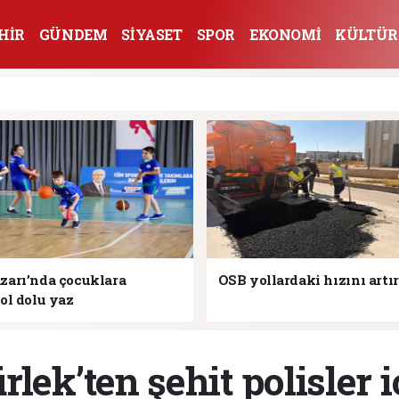
HİR
GÜNDEM
SİYASET
SPOR
EKONOMİ
KÜLTÜR
arı’nda çocuklara
OSB yollardaki hızını artı
ol dolu yaz
lek’ten şehit polisler i