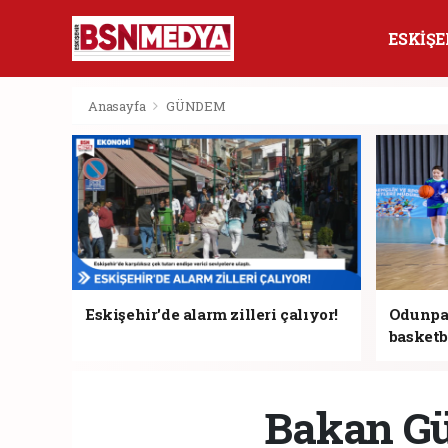
ESKİŞE
Anasayfa
GÜNDEM
Eskişehir'de alarm zilleri çalıyor!
Odunpaz
basketb
Bakan Gür