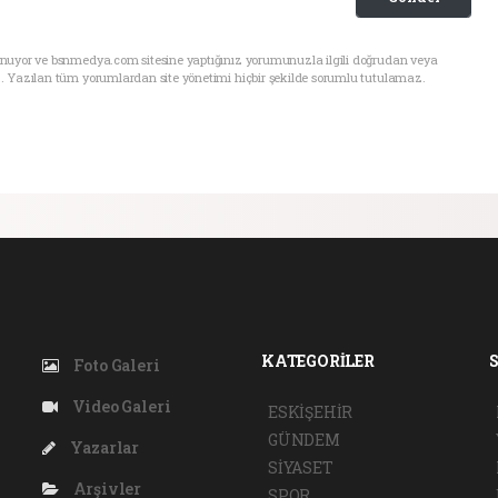
unuyor ve bsnmedya.com sitesine yaptığınız yorumunuzla ilgili doğrudan veya
. Yazılan tüm yorumlardan site yönetimi hiçbir şekilde sorumlu tutulamaz.
KATEGORİLER
Foto Galeri
Video Galeri
ESKİŞEHİR
GÜNDEM
Yazarlar
SİYASET
Arşivler
SPOR