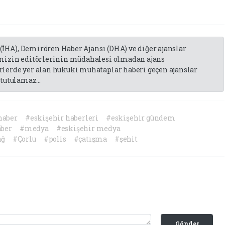
 (İHA), Demirören Haber Ajansı (DHA) ve diğer ajanslar
emizin editörlerinin müdahalesi olmadan ajans
lerde yer alan hukuki muhataplar haberi geçen ajanslar
tutulamaz...
haber
#eskişehir haberleri
#eskişehir gündem
ber
#medya
#eskişehir medya
ağ
#Çorlu
#polis
#çatışma
#şehit
Gönder