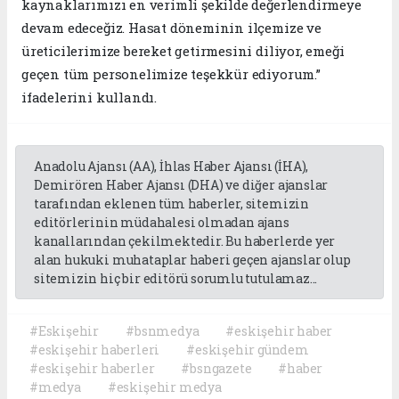
kaynaklarımızı en verimli şekilde değerlendirmeye
devam edeceğiz. Hasat döneminin ilçemize ve
üreticilerimize bereket getirmesini diliyor, emeği
geçen tüm personelimize teşekkür ediyorum.”
ifadelerini kullandı.
Anadolu Ajansı (AA), İhlas Haber Ajansı (İHA),
Demirören Haber Ajansı (DHA) ve diğer ajanslar
tarafından eklenen tüm haberler, sitemizin
editörlerinin müdahalesi olmadan ajans
kanallarından çekilmektedir. Bu haberlerde yer
alan hukuki muhataplar haberi geçen ajanslar olup
sitemizin hiç bir editörü sorumlu tutulamaz...
#Eskişehir
#bsnmedya
#eskişehir haber
#eskişehir haberleri
#eskişehir gündem
#eskişehir haberler
#bsngazete
#haber
#medya
#eskişehir medya