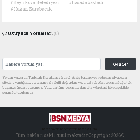
#Beylikova Belediyesi
#hasada başladı
#Hakan Karabacak
Okuyucu Yorumları
(0)
Gönder
Yorum yazarak Topluluk Kuralları’nı kabul etmiş bulunuyor ve bsnmedya.com
sitesine yaptığınız yorumunuzla ilgili doğrudan veya dolaylı tüm sorumluluğu tek
başınıza üstleniyorsunuz. Yazılan tüm yorumlardan site yönetimi hiçbir şekilde
sorumlu tutulamaz.
haber paketi
haber scripti
haber yazılımı
Tüm hakları saklı tutulmaktadır.Copyright 2026©