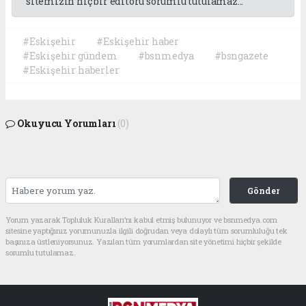
sitemizin hiç bir editörü sorumlu tutulamaz...
#Eskişehir
#Eskişehir haber
#Eskişehir gündem
#bsnmedya
#bsngazete
#Eskişehir haberler
Okuyucu Yorumları
(0)
Gönder
Yorum yazarak Topluluk Kuralları’nı kabul etmiş bulunuyor ve bsnmedya.com
sitesine yaptığınız yorumunuzla ilgili doğrudan veya dolaylı tüm sorumluluğu tek
başınıza üstleniyorsunuz. Yazılan tüm yorumlardan site yönetimi hiçbir şekilde
sorumlu tutulamaz.