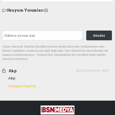
Okuyucu Yorumları
(1)
Gönder
Yorum yazarak Topluluk Kuralları’nı kabul etmiş bulunuyor ve bsnmedya.com
sitesine yaptığınız yorumunuzla ilgili doğrudan veya dolaylı tüm sorumluluğu tek
başınıza üstleniyorsunuz. Yazılan tüm yorumlardan site yönetimi hiçbir şekilde
sorumlu tutulamaz.
Akp
(20.01.2026 08:16 - #307)
Akp
Yorumu Yanıtla