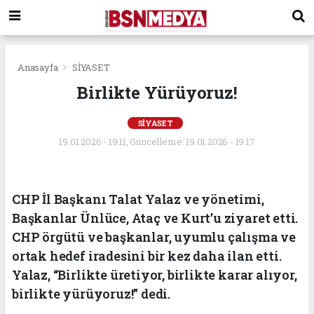
Anasayfa
SİYASET
Birlikte Yürüyoruz!
SİYASET
19.01.2026 - 19:11, Güncelleme: 19.01.2026 - 19:17
CHP İl Başkanı Talat Yalaz ve yönetimi,
Başkanlar Ünlüce, Ataç ve Kurt’u ziyaret etti.
CHP örgütü ve başkanlar, uyumlu çalışma ve
ortak hedef iradesini bir kez daha ilan etti.
Yalaz, “Birlikte üretiyor, birlikte karar alıyor,
birlikte yürüyoruz!” dedi.