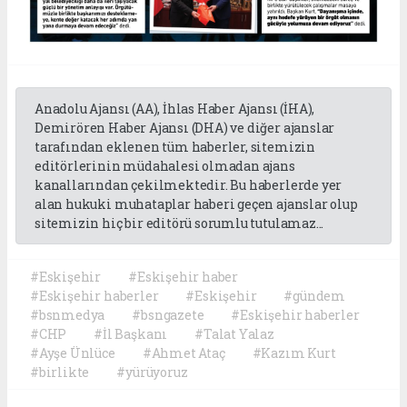
Anadolu Ajansı (AA), İhlas Haber Ajansı (İHA),
Demirören Haber Ajansı (DHA) ve diğer ajanslar
tarafından eklenen tüm haberler, sitemizin
editörlerinin müdahalesi olmadan ajans
kanallarından çekilmektedir. Bu haberlerde yer
alan hukuki muhataplar haberi geçen ajanslar olup
sitemizin hiç bir editörü sorumlu tutulamaz...
#Eskişehir
#Eskişehir haber
#Eskişehir haberler
#Eskişehir
#gündem
#bsnmedya
#bsngazete
#Eskişehir haberler
#CHP
#İl Başkanı
#Talat Yalaz
#Ayşe Ünlüce
#Ahmet Ataç
#Kazım Kurt
#birlikte
#yürüyoruz