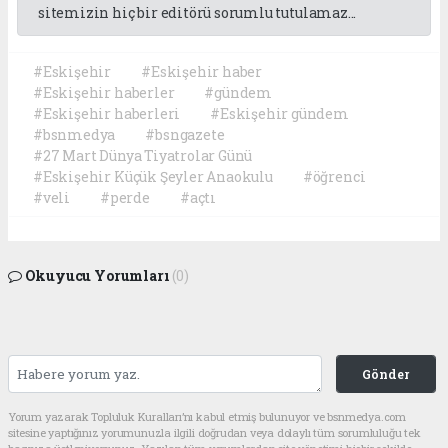
sitemizin hiç bir editörü sorumlu tutulamaz...
#Eskişehir
#Eskişehir haber
#Eskişehir haberler
#gündem
#Eskişehir haberleri
#Eskişehir gündem
#bsnmedya
#bsngazete
#27 Mart Dünya Tiyatrolar Günü
#Eskişehir Küçük Şeyler Anaokulu
#öğrenci
#veli
#perde
#açtı
Okuyucu Yorumları
(0)
Gönder
Yorum yazarak Topluluk Kuralları’nı kabul etmiş bulunuyor ve bsnmedya.com
sitesine yaptığınız yorumunuzla ilgili doğrudan veya dolaylı tüm sorumluluğu tek