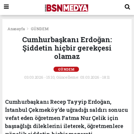
Anasayfa
GÜNDEM
Cumhurbaşkanı Erdoğan:
Şiddetin hiçbir gerekçesi
olamaz
GÜNDEM
03.03.2026 - 15:10, Güncelleme: 03.03.2026 - 18:11
Cumhurbaşkanı Recep Tayyip Erdoğan,
İstanbul Çekmeköy’de uğradığı saldırı sonucu
vefat eden öğretmen Fatma Nur Çelik için
başsağlığı dileklerini ileterek, öğretmenlere
yönelik şiddetin hiçbir mazereti