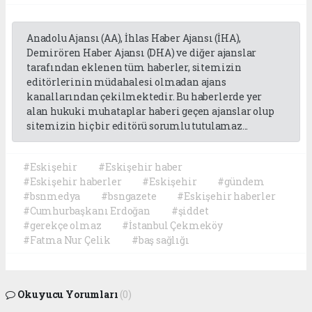
Anadolu Ajansı (AA), İhlas Haber Ajansı (İHA),
Demirören Haber Ajansı (DHA) ve diğer ajanslar
tarafından eklenen tüm haberler, sitemizin
editörlerinin müdahalesi olmadan ajans
kanallarından çekilmektedir. Bu haberlerde yer
alan hukuki muhataplar haberi geçen ajanslar olup
sitemizin hiç bir editörü sorumlu tutulamaz...
#Eskişehir
#Eskişehir haber
#Eskişehir haberler
#Eskişehir
#gündem
#bsnmedya
#bsngazete
#Eskişehir haberler
#Cumhurbaşkanı Erdoğan
#şiddet
#gerekçe olmaz
#İstanbul Çekmeköy
#Fatma Nur Çelik
#baş sağlığı
Okuyucu Yorumları
(0)