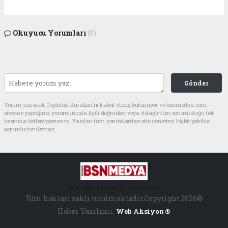
Okuyucu Yorumları
(0)
Gönder
Yorum yazarak Topluluk Kuralları’nı kabul etmiş bulunuyor ve bsnmedya.com
sitesine yaptığınız yorumunuzla ilgili doğrudan veya dolaylı tüm sorumluluğu tek
başınıza üstleniyorsunuz. Yazılan tüm yorumlardan site yönetimi hiçbir şekilde
sorumlu tutulamaz.
haber paketi
haber scripti
haber yazılımı
Tüm hakları saklı tutulmaktadır.Copyright 2026©
Haber Yazılımı:
Web Aksiyon ®