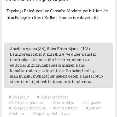
Tepebaşı Belediyesi ve Cassaba Modern yetkilileri de
tüm Eskişehirlileri Kalben konserine davet etti.
Anadolu Ajansı (AA), İhlas Haber Ajansı (İHA),
Demirören Haber Ajansı (DHA) ve diğer ajanslar
tarafından eklenen tüm haberler, sitemizin
editörlerinin müdahalesi olmadan ajans
kanallarından çekilmektedir. Bu haberlerde yer
alan hukuki muhataplar haberi geçen ajanslar olup
sitemizin hiç bir editörü sorumlu tutulamaz...
#Eskişehir
#Eskişehir haber
#Eskişehir gündem
#bsnmedya
#bsngazete
#Eskişehir haberler
#Cumhuriyet
#konser
#Kalben
#Tepebaşı Belediyesi