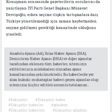
Konuşması sonrasında gazetecilerin sorularını da
yanıtlayan İYİ Parti Genel Başkanı Müsavat
Dervişoğlu, erken seçime ilişkin tartışmalara dair,
Türkiye yönetilemediği için zaman kaybetmeden
seçime gidilmesi gerektiği kanaatinde olduğunu
yineledi.
Anadolu Ajansı (AA), İhlas Haber Ajansı (İHA),
Demirören Haber Ajansı (DHA) ve diğer ajanslar
tarafından eklenen tüm haberler, sitemizin
editörlerinin müdahalesi olmadan ajans
kanallarından çekilmektedir. Bu haberlerde yer
alan hukuki muhataplar haberi geçen ajanslar olup
sitemizin hiç bir editörü sorumlu tutulamaz...
#Eskişehir
#Eskişehir haber
#Eskişehir haberler
#gündem
#Eskişehir haberleri
#Eskişehir gündem