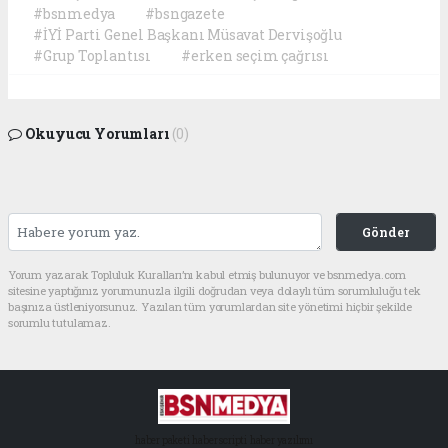
#bsnmedya
#bsngazete
#İYİ Parti Genel Başkanı Müsavat Dervişoğlu
#Grup Toplantısı
#erken seçim çağrısı
Okuyucu Yorumları
(0)
Gönder
Yorum yazarak Topluluk Kuralları’nı kabul etmiş bulunuyor ve bsnmedya.com
sitesine yaptığınız yorumunuzla ilgili doğrudan veya dolaylı tüm sorumluluğu tek
başınıza üstleniyorsunuz. Yazılan tüm yorumlardan site yönetimi hiçbir şekilde
sorumlu tutulamaz.
haber paketi
haber scripti
haber yazılımı