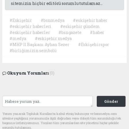
sitemizin hiç bir editörü sorumlu tutulamaz...
#Eskişehir
#bsnmedya
#eskişehir haber
#eskişehir haberleri
#eskişehir gündem
#eskişehir haberler
#bsngazete
#haber
#medya
#eskişehir medya
#MHP İl Başkanı Ayhan Sezer
#Eskişehirspor
#birliğimizin sembolü
Okuyucu Yorumları
(0)
Gönder
Yorum yazarak Topluluk Kuralları’nı kabul etmiş bulunuyor ve bsnmedya.com
sitesine yaptığınız yorumunuzla ilgili doğrudan veya dolaylı tüm sorumluluğu tek
başınıza üstleniyorsunuz. Yazılan tüm yorumlardan site yönetimi hiçbir şekilde
sorumlu tutulamaz.