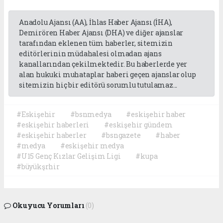
Anadolu Ajansı (AA), İhlas Haber Ajansı (İHA),
Demirören Haber Ajansı (DHA) ve diğer ajanslar
tarafından eklenen tüm haberler, sitemizin
editörlerinin müdahalesi olmadan ajans
kanallarından çekilmektedir. Bu haberlerde yer
alan hukuki muhataplar haberi geçen ajanslar olup
sitemizin hiç bir editörü sorumlu tutulamaz...
#Eskişehir
#bsnmedya
#eskişehir haber
#eskişehir haberleri
#eskişehir gündem
#eskişehir haberler
#bsngazete
#haber
#medya
#eskişehir medya
#U15 Genç Kızlar Gelişim Ligi
#kupa
#büyükşrhir
Okuyucu Yorumları
(0)