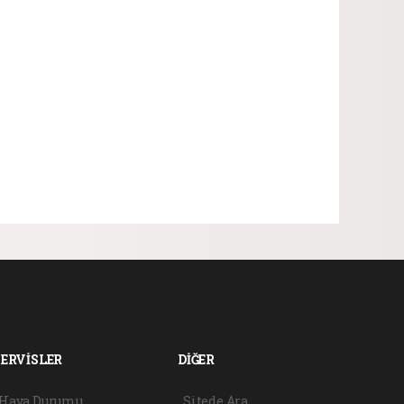
SERVİSLER
DİĞER
Hava Durumu
Sitede Ara