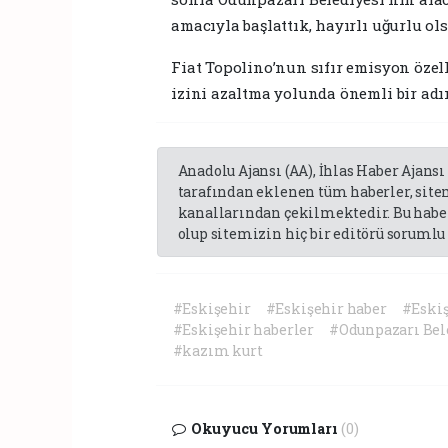
amacıyla başlattık, hayırlı uğurlu ols
Fiat Topolino’nun sıfır emisyon özel
izini azaltma yolunda önemli bir adı
Anadolu Ajansı (AA), İhlas Haber Ajansı
tarafından eklenen tüm haberler, sit
kanallarından çekilmektedir. Bu haber
olup sitemizin hiç bir editörü sorumlu 
#Eskişehir
#Eskişehir haber
#Eski
#Eskişehir haberler
#Odunpazarı Bel
#kazım kurt
Okuyucu Yorumları
(0)