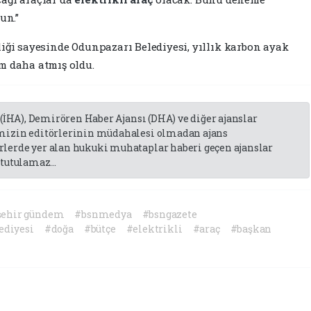
un.”
liği sayesinde Odunpazarı Belediyesi, yıllık karbon ayak
m daha atmış oldu.
 (İHA), Demirören Haber Ajansı (DHA) ve diğer ajanslar
emizin editörlerinin müdahalesi olmadan ajans
lerde yer alan hukuki muhataplar haberi geçen ajanslar
tutulamaz...
şehir gündem
#bsnmedya
#bsngazete
ediyesi
#doğa
#bütçe
#elektrikli
#araç
#başkan