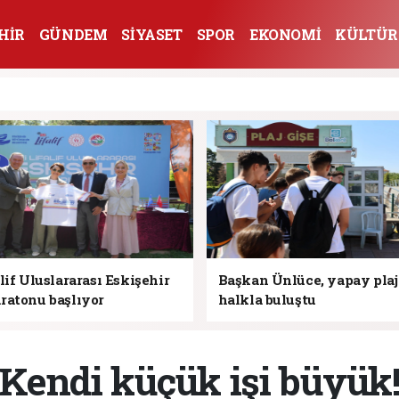
HİR
GÜNDEM
SİYASET
SPOR
EKONOMİ
KÜLTÜR
lif Uluslararası Eskişehir
Başkan Ünlüce, yapay pla
ratonu başlıyor
halkla buluştu
Kendi küçük işi büyük