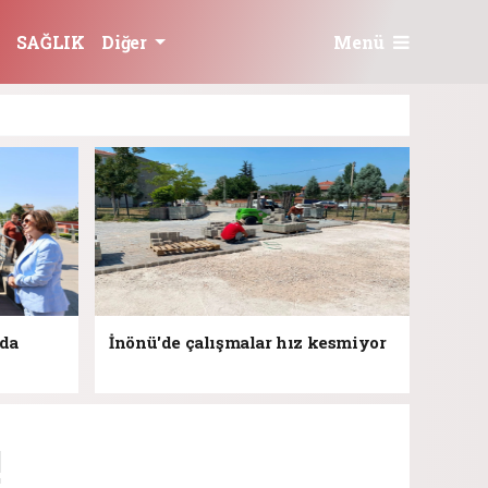
Menü
SAĞLIK
Diğer
jda
İnönü'de çalışmalar hız kesmiyor
!