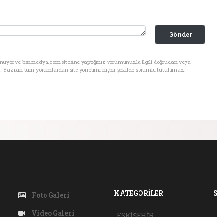
Gönder
unuyor ve bsnmedya.com sitesine yaptığınız yorumunuzla ilgili doğrudan veya
. Yazılan tüm yorumlardan site yönetimi hiçbir şekilde sorumlu tutulamaz.
KATEGORİLER
Foto Galeri
Video Galeri
ESKİŞEHİR