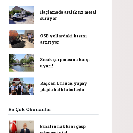
İlaçlamada aralıksız mesai
sürüyor
OSB yollardaki hızını
artırıyor
Sıcak çarpmasına karşı
uyarı!
Başkan Ünlüce, yapay
plajda halkla buluştu
En Çok Okunanlar
Esnafın hakkını gasp
edemezsiniz!