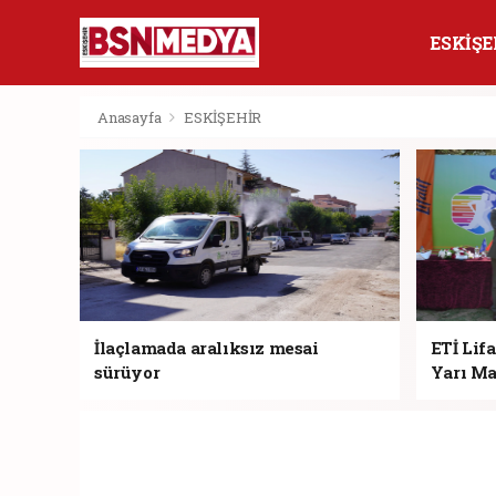
ESKİŞE
Anasayfa
ESKİŞEHİR
İlaçlamada aralıksız mesai
ETİ Lifa
sürüyor
Yarı Ma