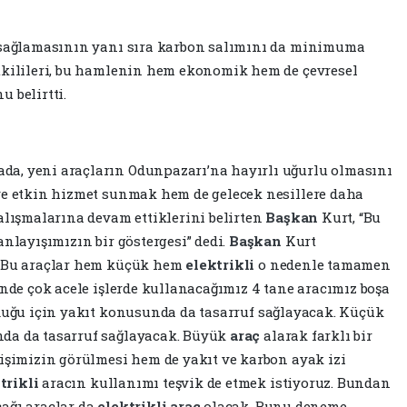
u sağlamasının yanı sıra karbon salımını da minimuma
etkilileri, bu hamlenin hem ekonomik hem de çevresel
 belirtti.
ada, yeni araçların Odunpazarı’na hayırlı uğurlu olmasını
 ve etkin hizmet sunmak hem de gelecek nesillere daha
çalışmalarına devam ettiklerini belirten
Başkan
Kurt, “Bu
anlayışımızın bir göstergesi” dedi.
Başkan
Kurt
 “Bu araçlar hem küçük hem
elektrikli
o nedenle tamamen
inde çok acele işlerde kullanacağımız 4 tane aracımız boşa
duğu için yakıt konusunda da tasarruf sağlayacak. Küçük
da da tasarruf sağlayacak. Büyük
araç
alarak farklı bir
 işimizin görülmesi hem de yakıt ve karbon ayak izi
trikli
aracın kullanımı teşvik de etmek istiyoruz. Bundan
ağı araçlar da
elektrikli
araç
olacak. Bunu deneme