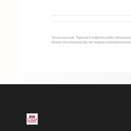
Yorum yazarak Topluluk Kuralları’nı kabul etmiş bul
dolaylı tüm sorumluluğu tek başınıza üstleniyorsunuz
Pro-0.074