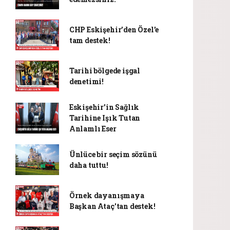
CHP Eskişehir’den Özel’e
tam destek!
Tarihi bölgede işgal
denetimi!
Eskişehir’in Sağlık
Tarihine Işık Tutan
Anlamlı Eser
Ünlüce bir seçim sözünü
daha tuttu!
Örnek dayanışmaya
Başkan Ataç'tan destek!