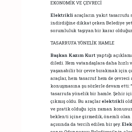
EKONOMİK VE ÇEVRECİ
Elektrikli
araçların yakıt tasarruf
indirdiğine dikkat çeken Belediye y
sorumluluk taşıyan bir karar olduğunu
TASARRUFA YÖNELİK HAMLE
Başkan
Kazım Kurt
yaptığı açıklam
diledi. Hem vatandaşlara daha hızlı
yaşanabilir bir çevre bırakmak için 
araçlar, hem tasarruf hem de çevreci 
konuşmasına şu sözlerle devam etti:
tasarrufa yönelik bir hamle. Şehir iç
çıkmış oldu. Bu araçlar
elektrikli
ol
ve pratik olduğu için zaman konusun
beklenti içine girmedik, önemli olan
açısında da tercih edilen bir şey.
Elek
sonra Odunpazarı Belediyesi’nin alac