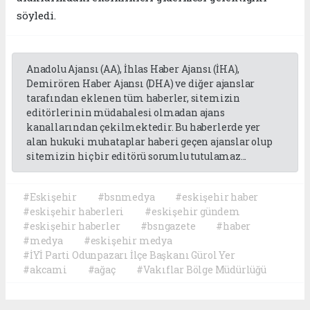
söyledi.
Anadolu Ajansı (AA), İhlas Haber Ajansı (İHA),
Demirören Haber Ajansı (DHA) ve diğer ajanslar
tarafından eklenen tüm haberler, sitemizin
editörlerinin müdahalesi olmadan ajans
kanallarından çekilmektedir. Bu haberlerde yer
alan hukuki muhataplar haberi geçen ajanslar olup
sitemizin hiç bir editörü sorumlu tutulamaz...
#Eskişehir
#bsnmedya
#eskişehir haber
#eskişehir haberleri
#eskişehir gündem
#eskişehir haberler
#bsngazete
#haber
#medya
#eskişehir medya
#İYİ Parti Odunpazarı İlçe Başkanı Gürol Yer
#akcami
#ağaç
#Vakıflar Bölge Müdürlüğü