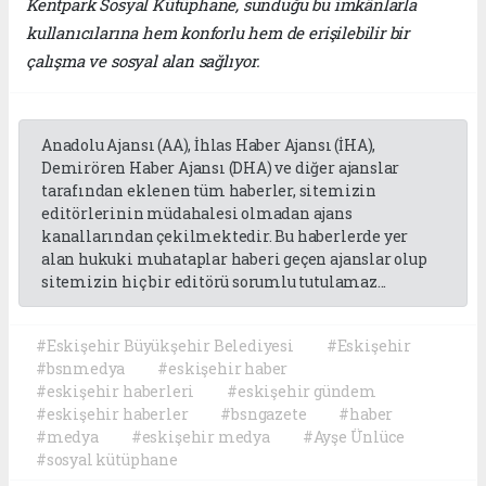
Kentpark Sosyal Kütüphane, sunduğu bu imkânlarla
kullanıcılarına hem konforlu hem de erişilebilir bir
çalışma ve sosyal alan sağlıyor.
Anadolu Ajansı (AA), İhlas Haber Ajansı (İHA),
Demirören Haber Ajansı (DHA) ve diğer ajanslar
tarafından eklenen tüm haberler, sitemizin
editörlerinin müdahalesi olmadan ajans
kanallarından çekilmektedir. Bu haberlerde yer
alan hukuki muhataplar haberi geçen ajanslar olup
sitemizin hiç bir editörü sorumlu tutulamaz...
#Eskişehir Büyükşehir Belediyesi
#Eskişehir
#bsnmedya
#eskişehir haber
#eskişehir haberleri
#eskişehir gündem
#eskişehir haberler
#bsngazete
#haber
#medya
#eskişehir medya
#Ayşe Ünlüce
#sosyal kütüphane