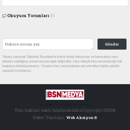
Okuyucu Yorumları
(0)
Gönder
Yorum yazarak Topluluk Kuralları’nı kabul etmiş bulunuyor ve bsnmedya.com
sitesine yaptığınız yorumunuzla ilgili doğrudan veya dolaylı tüm sorumluluğu tek
başınıza üstleniyorsunuz. Yazılan tüm yorumlardan site yönetimi hiçbir şekilde
sorumlu tutulamaz.
haber paketi
haber scripti
haber yazılımı
Tüm hakları saklı tutulmaktadır.Copyright 2026©
Haber Yazılımı:
Web Aksiyon ®