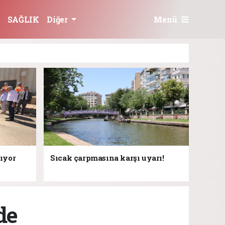
Menü
SAĞLIK
Diğer
rıyor
Sıcak çarpmasına karşı uyarı!
de