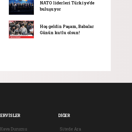
NATO liderleri Türkiye’de
buluşuyor
Hoş geldin Paşam, Babalar
Günün kutlu olsun!
SERVİSLER
DİĞER
Hava Durumu
Sitede Ara