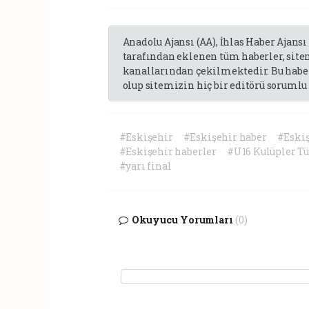
Anadolu Ajansı (AA), İhlas Haber Ajansı
tarafından eklenen tüm haberler, sit
kanallarından çekilmektedir. Bu haber
olup sitemizin hiç bir editörü sorumlu 
#Eskişehir
#Eskişehir haber
#Eski
#Eskişehir haberler
#U16 Kulüpler Tü
#yarı final
Okuyucu Yorumları
(0)