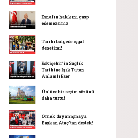
Esnafın hakkını gasp
edemezsiniz!
Tarihi bölgede işgal
denetimi!
Eskişehir’in Sağlık
Tarihine Işık Tutan
Anlamlı Eser
Ünlüce bir seçim sözünü
daha tuttu!
Örnek dayanışmaya
Başkan Ataç'tan destek!