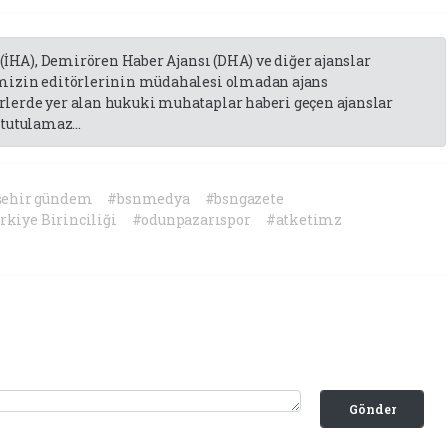
 (İHA), Demirören Haber Ajansı (DHA) ve diğer ajanslar
emizin editörlerinin müdahalesi olmadan ajans
lerde yer alan hukuki muhataplar haberi geçen ajanslar
tutulamaz...
şehir gündem
#bsnmedya
#bsngazete
rkiye Birinciliği
#odunpazarıspor
#atketimz
Gönder