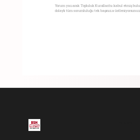
Yorum yazarak Topluluk Kuralları’nı kabul etmiş bul
dolaylı tüm sorumluluğu tek başınıza üstleniyorsunuz
Pro-0.049