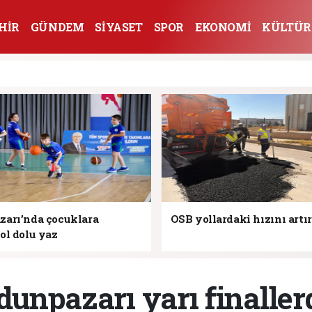
HİR
GÜNDEM
SİYASET
SPOR
EKONOMİ
KÜLTÜR
arı’nda çocuklara
OSB yollardaki hızını artı
ol dolu yaz
dunpazarı yarı finaller