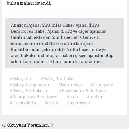
bulunmaları istendi.
Anadolu Ajansı (AA), İhlas Haber Ajansı (İHA),
Demirören Haber Ajansı (DHA) ve diğer ajanslar
tarafından eklenen tüm haberler, sitemizin
editörlerinin müdahalesi olmadan ajans
kanallarından çekilmektedir. Bu haberlerde yer
alan hukuki muhataplar haberi geçen ajanslar olup
sitemizin hiç bir editörü sorumlu tutulamaz...
#Eskişehir
#Eskişehir haber
#Eskişehir gündem
#bsnmedya
#bsngazete
#Eskişehir haberler
#Büyükşehir Belediyesi
#Odunpazarı Belediyesi
#gıda
#üretim
#satışizabıta
#ortak
#operasyon
Okuyucu Yorumları
(0)