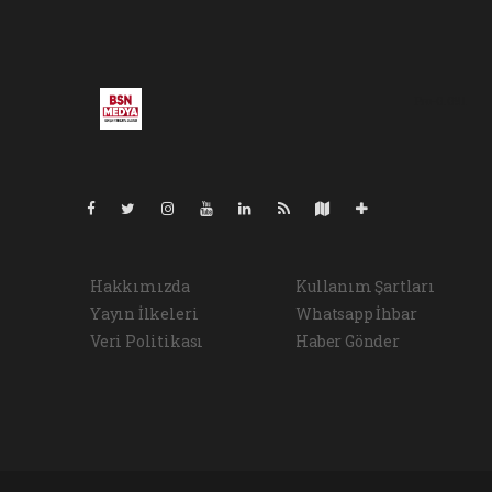
Pro-0.091
Hakkımızda
Kullanım Şartları
Yayın İlkeleri
Whatsapp İhbar
Veri Politikası
Haber Gönder