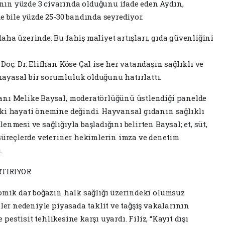
ın yüzde 3 civarında olduğunu ifade eden Aydın,
e bile yüzde 25-30 bandında seyrediyor.
ha üzerinde. Bu fahiş maliyet artışları, gıda güvenliğini
Doç. Dr. Elifhan Köse Çal ise her vatandaşın sağlıklı ve
ayasal bir sorumluluk olduğunu hatırlattı.
anı Melike Baysal, moderatörlüğünü üstlendiği panelde
ki hayati önemine değindi. Hayvansal gıdanın sağlıklı
nmesi ve sağlığıyla başladığını belirten Baysal; et, süt,
 süreçlerde veteriner hekimlerin imza ve denetim
.
RTIRIYOR
nomik dar boğazın halk sağlığı üzerindeki olumsuz
tler nedeniyle piyasada taklit ve tağşiş vakalarının
e pestisit tehlikesine karşı uyardı. Filiz, “Kayıt dışı