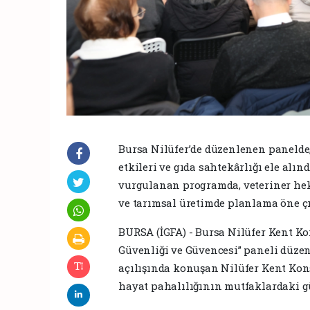
Bursa Nilüfer’de düzenlenen panelde,
etkileri ve gıda sahtekârlığı ele alın
vurgulanan programda, veteriner he
ve tarımsal üretimde planlama öne çı
BURSA (İGFA) - Bursa Nilüfer Kent Kon
Güvenliği ve Güvencesi” paneli düzen
açılışında konuşan Nilüfer Kent Kons
hayat pahalılığının mutfaklardaki gü