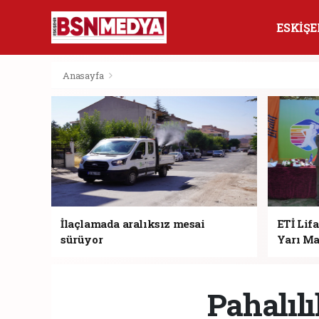
ESKİŞE
Anasayfa
İlaçlamada aralıksız mesai
ETİ Lifa
sürüyor
Yarı Ma
Pahalılı