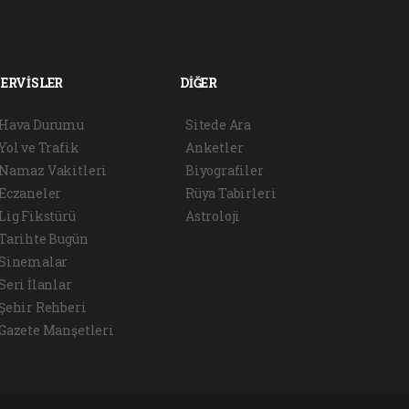
SERVİSLER
DİĞER
Hava Durumu
Sitede Ara
Yol ve Trafik
Anketler
Namaz Vakitleri
Biyografiler
Eczaneler
Rüya Tabirleri
Lig Fikstürü
Astroloji
Tarihte Bugün
Sinemalar
Seri İlanlar
Şehir Rehberi
Gazete Manşetleri