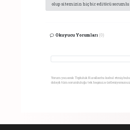
olup sitemizin hiç bir editörü sorumlu 
Okuyucu Yorumları
(0)
Yorum yazarak Topluluk Kuralları’nı kabul etmiş bul
dolaylı tüm sorumluluğu tek başınıza üstleniyorsunuz