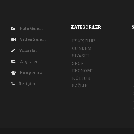
KATEGORİLER
Foto Galeri
Video Galeri
ESKİŞEHİR
GÜNDEM
Yazarlar
SİYASET
Arşivler
SPOR
EKONOMİ
Künyemiz
KÜLTÜR
İletişim
SAĞLIK