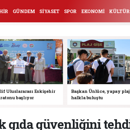
HİR
GÜNDEM
SİYASET
SPOR
EKONOMİ
KÜLTÜR
lif Uluslararası Eskişehir
Başkan Ünlüce, yapay pla
ratonu başlıyor
halkla buluştu
k gıda güvenliğini tehd