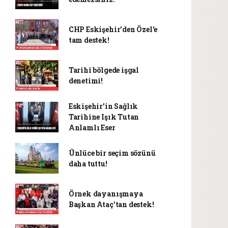
CHP Eskişehir’den Özel’e
tam destek!
Tarihi bölgede işgal
denetimi!
Eskişehir’in Sağlık
Tarihine Işık Tutan
Anlamlı Eser
Ünlüce bir seçim sözünü
daha tuttu!
Örnek dayanışmaya
Başkan Ataç'tan destek!