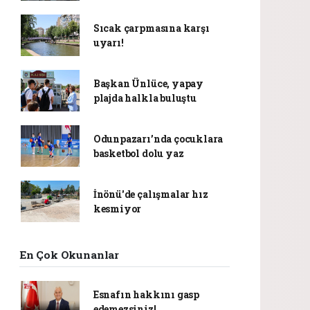
Sıcak çarpmasına karşı
uyarı!
Başkan Ünlüce, yapay
plajda halkla buluştu
Odunpazarı’nda çocuklara
basketbol dolu yaz
İnönü'de çalışmalar hız
kesmiyor
En Çok Okunanlar
Esnafın hakkını gasp
edemezsiniz!