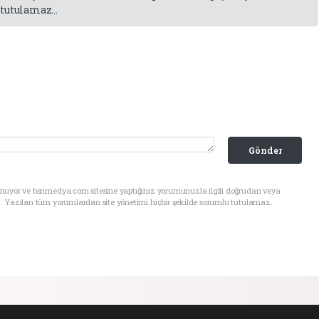
tutulamaz...
Gönder
unuyor ve bsnmedya.com sitesine yaptığınız yorumunuzla ilgili doğrudan veya
. Yazılan tüm yorumlardan site yönetimi hiçbir şekilde sorumlu tutulamaz.