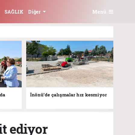
Menü
SAĞLIK
Diğer
jda
İnönü'de çalışmalar hız kesmiyor
it ediyor