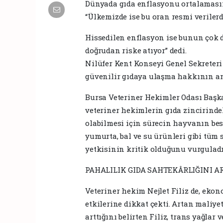
Dünyada gıda enflasyonu ortalamasın
“Ülkemizde ise bu oran resmi verilerd
Hissedilen enflasyon ise bunun çok da
doğrudan riske atıyor” dedi.
Nilüfer Kent Konseyi Genel Sekreteri 
güvenilir gıdaya ulaşma hakkının an
Bursa Veteriner Hekimler Odası Başk
veteriner hekimlerin gıda zincirinde
olabilmesi için sürecin hayvanın besle
yumurta, bal ve su ürünleri gibi tüm
yetkisinin kritik olduğunu vurguladı
PAHALILIK GIDA SAHTEKÂRLIĞINI A
Veteriner hekim Nejlet Filiz de, eko
etkilerine dikkat çekti. Artan maliye
arttığını belirten Filiz, trans yağlar v