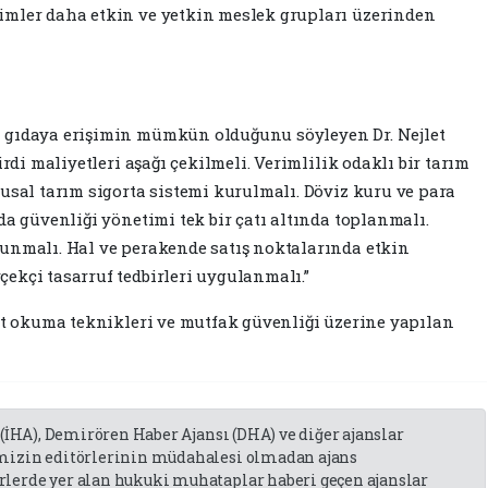
imler daha etkin ve yetkin meslek grupları üzerinden
 gıdaya erişimin mümkün olduğunu söyleyen Dr. Nejlet
irdi maliyetleri aşağı çekilmeli. Verimlilik odaklı bir tarım
usal tarım sigorta sistemi kurulmalı. Döviz kuru ve para
da güvenliği yönetimi tek bir çatı altında toplanmalı.
unmalı. Hal ve perakende satış noktalarında etkin
ekçi tasarruf tedbirleri uygulanmalı.”
ket okuma teknikleri ve mutfak güvenliği üzerine yapılan
 (İHA), Demirören Haber Ajansı (DHA) ve diğer ajanslar
emizin editörlerinin müdahalesi olmadan ajans
lerde yer alan hukuki muhataplar haberi geçen ajanslar