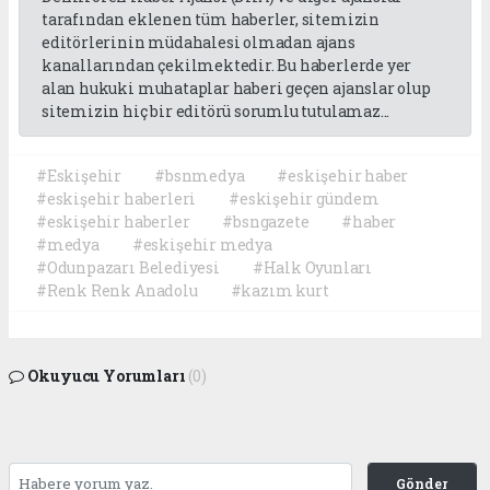
tarafından eklenen tüm haberler, sitemizin
editörlerinin müdahalesi olmadan ajans
kanallarından çekilmektedir. Bu haberlerde yer
alan hukuki muhataplar haberi geçen ajanslar olup
sitemizin hiç bir editörü sorumlu tutulamaz...
#Eskişehir
#bsnmedya
#eskişehir haber
#eskişehir haberleri
#eskişehir gündem
#eskişehir haberler
#bsngazete
#haber
#medya
#eskişehir medya
#Odunpazarı Belediyesi
#Halk Oyunları
#Renk Renk Anadolu
#kazım kurt
Okuyucu Yorumları
(0)
Gönder