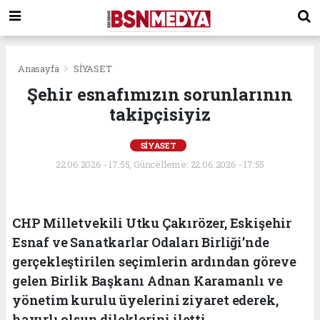
Anasayfa
SİYASET
Şehir esnafımızın sorunlarının
takipçisiyiz
SİYASET
22.06.2026 - 17:55, Güncelleme: 22.06.2026 - 17:55
CHP Milletvekili Utku Çakırözer, Eskişehir
Esnaf ve Sanatkarlar Odaları Birliği’nde
gerçekleştirilen seçimlerin ardından göreve
gelen Birlik Başkanı Adnan Karamanlı ve
yönetim kurulu üyelerini ziyaret ederek,
hayırlı olsun dileklerini iletti.