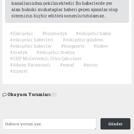
kanallarından çekilmektedir. Bu haberlerde yer
alan hukuki muhataplar haberi geçen ajanslar olup
sitemizin hiç bir editörü sorumlu tutulamaz...
#Eskişehir
#bsnmedya
#eskişehir haber
#eskişehir haberleri
#eskişehir gündem
#eskişehir haberler
#bsngazete
#haber
#medya
#eskişehir medya
#CHP Milletvekili Utku Çakırözer
#Adnan Karamanlı
#esnaf
#sorun
#ziyaret
Okuyucu Yorumları
(0)
Gönder