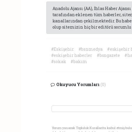
Anadolu Ajansı (AA), İhlas Haber Ajansı
tarafından eklenen tüm haberler, sit
kanallarından çekilmektedir. Bu haber
olup sitemizin hiç bir editörü sorumlu 
#Eskişehir
#bsnmedya
#eskişehir 
#eskişehir haberler
#bsngazete
#ha
#sokak
#bakım
Okuyucu Yorumları
(0)
Yorum yazarak Topluluk Kuralları’nı kabul etmiş bul