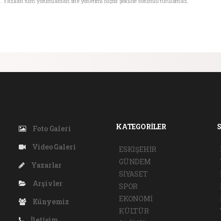
. Yazılan tüm yorumlardan site yönetimi hiçbir şekilde sorumlu tutulamaz.
KATEGORİLER
Foto Galeri
Video Galeri
ESKİŞEHİR
GÜNDEM
Yazarlar
SİYASET
Arşivler
SPOR
EKONOMİ
Künyemiz
KÜLTÜR
İletişim