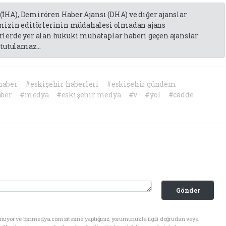
 (İHA), Demirören Haber Ajansı (DHA) ve diğer ajanslar
emizin editörlerinin müdahalesi olmadan ajans
lerde yer alan hukuki muhataplar haberi geçen ajanslar
tutulamaz...
haber
#eskişehir haberleri
#eskişehir gündem
ber
#medya
#eskişehir medya
#v
#yol
#cadde
Gönder
unuyor ve bsnmedya.com sitesine yaptığınız yorumunuzla ilgili doğrudan veya