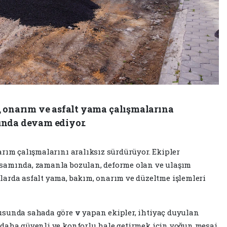
, onarım ve asfalt yama çalışmalarına
unda devam ediyor.
arım çalışmalarını aralıksız sürdürüyor. Ekipler
samında, zamanla bozulan, deforme olan ve ulaşım
arda asfalt yama, bakım, onarım ve düzeltme işlemleri
tusunda sahada göre
v
yapan ekipler, ihtiyaç duyulan
 daha güvenli ve konforlu hale getirmek için yoğun mesai