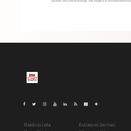
dolaylı tüm sorumluluğu tek başınıza üstleniyorsunuz
Pro-0.062
Hakkımızda
Kullanım Şartları