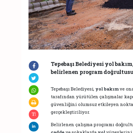
Tepebaşı Belediyesi yol bakım
belirlenen program doğrultus
Tepebaşı Belediyesi,
yol
bakım
ve on
tarafından yürütülen çalışmalar kap
güvenliğini olumsuz etkileyen noktal
gerçekleştiriliyor.
Belirlenen çalışma programı doğrul
cadde
ve sokaklarda
yol
yüzeylerini