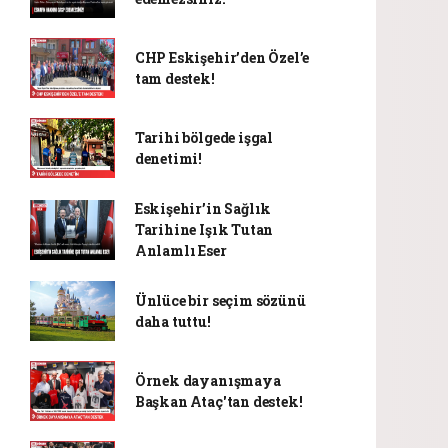
CHP Eskişehir’den Özel’e
tam destek!
Tarihi bölgede işgal
denetimi!
Eskişehir’in Sağlık
Tarihine Işık Tutan
Anlamlı Eser
Ünlüce bir seçim sözünü
daha tuttu!
Örnek dayanışmaya
Başkan Ataç'tan destek!