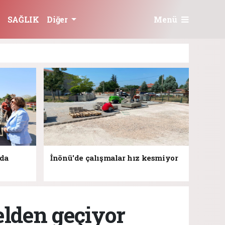
Menü
SAĞLIK
Diğer
jda
İnönü'de çalışmalar hız kesmiyor
elden geçiyor