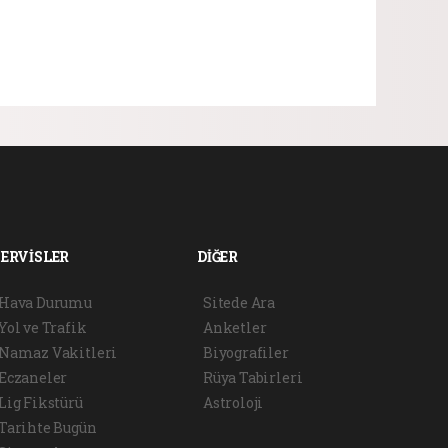
SERVİSLER
DİĞER
Hava Durumu
Sitede Ara
Yol ve Trafik
Anketler
Namaz Vakitleri
Biyografiler
Eczaneler
Rüya Tabirleri
Lig Fikstürü
Astroloji
Tarihte Bugün