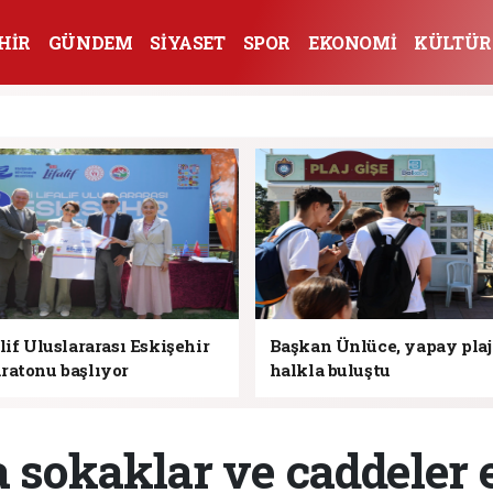
HİR
GÜNDEM
SİYASET
SPOR
EKONOMİ
KÜLTÜR
lif Uluslararası Eskişehir
Başkan Ünlüce, yapay pla
ratonu başlıyor
halkla buluştu
 sokaklar ve caddeler 