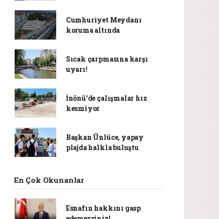
Cumhuriyet Meydanı
koruma altında
Sıcak çarpmasına karşı
uyarı!
İnönü'de çalışmalar hız
kesmiyor
Başkan Ünlüce, yapay
plajda halkla buluştu
En Çok Okunanlar
Esnafın hakkını gasp
edemezsiniz!