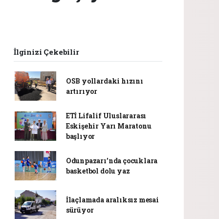
İlginizi Çekebilir
OSB yollardaki hızını
artırıyor
ETİ Lifalif Uluslararası
Eskişehir Yarı Maratonu
başlıyor
Odunpazarı’nda çocuklara
basketbol dolu yaz
İlaçlamada aralıksız mesai
sürüyor