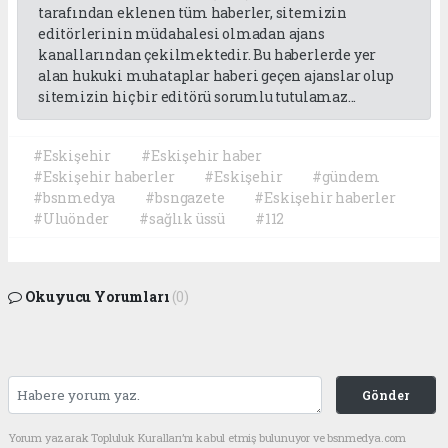
tarafından eklenen tüm haberler, sitemizin
editörlerinin müdahalesi olmadan ajans
kanallarından çekilmektedir. Bu haberlerde yer
alan hukuki muhataplar haberi geçen ajanslar olup
sitemizin hiç bir editörü sorumlu tutulamaz...
#Eskişehir
#Eskişehir haber
#Eskişehir haberler
#Eskişehir
#gündem
#bsnmedya
#bsngazete
#Eskişehir haberler
#Uluönder
#sağlık üssü
#112
Okuyucu Yorumları
(0)
Gönder
Yorum yazarak Topluluk Kuralları’nı kabul etmiş bulunuyor ve bsnmedya.com