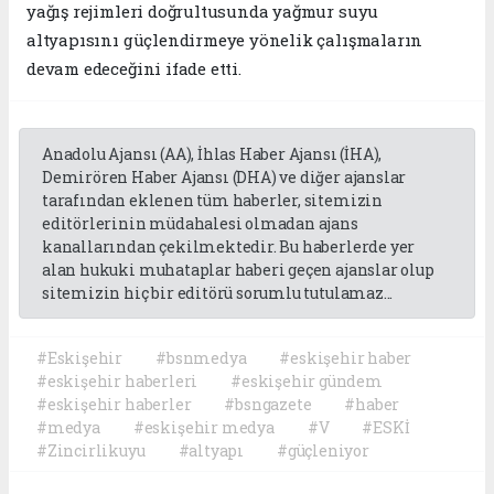
yağış rejimleri doğrultusunda yağmur suyu
altyapısını güçlendirmeye yönelik çalışmaların
devam edeceğini ifade etti.
Anadolu Ajansı (AA), İhlas Haber Ajansı (İHA),
Demirören Haber Ajansı (DHA) ve diğer ajanslar
tarafından eklenen tüm haberler, sitemizin
editörlerinin müdahalesi olmadan ajans
kanallarından çekilmektedir. Bu haberlerde yer
alan hukuki muhataplar haberi geçen ajanslar olup
sitemizin hiç bir editörü sorumlu tutulamaz...
#Eskişehir
#bsnmedya
#eskişehir haber
#eskişehir haberleri
#eskişehir gündem
#eskişehir haberler
#bsngazete
#haber
#medya
#eskişehir medya
#V
#ESKİ
#Zincirlikuyu
#altyapı
#güçleniyor