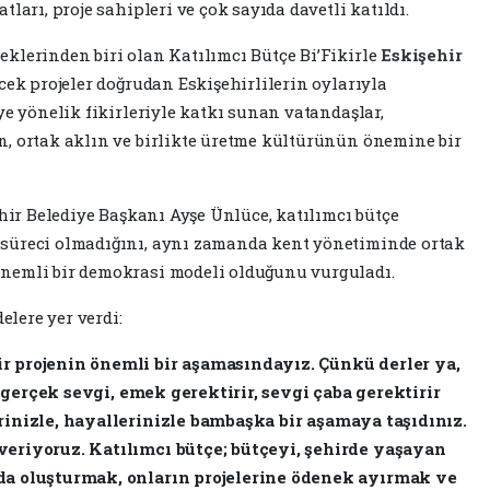
ları, proje sahipleri ve çok sayıda davetli katıldı.
klerinden biri olan Katılımcı Bütçe Bi’Fikirle
Eskişehir
cek projeler doğrudan Eskişehirlilerin oylarıyla
ye yönelik fikirleriyle katkı sunan vatandaşlar,
, ortak aklın ve birlikte üretme kültürünün önemine bir
ir Belediye Başkanı Ayşe Ünlüce, katılımcı bütçe
süreci olmadığını, aynı zamanda kent yönetiminde ortak
nemli bir demokrasi modeli olduğunu vurguladı.
lere yer verdi:
r projenin önemli bir aşamasındayız. Çünkü derler ya,
er gerçek sevgi, emek gerektirir, sevgi çaba gerektirir
rinizle, hayallerinizle bambaşka bir aşamaya taşıdınız. ​
veriyoruz. Katılımcı bütçe; bütçeyi, şehirde yaşayan
da oluşturmak, onların projelerine ödenek ayırmak ve