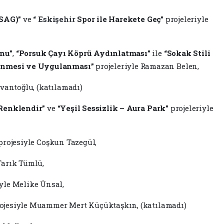
ESAG)”
ve
“
Eskişehir
Spor ile Harekete Geç”
projeleriyle
nu”
,
“Porsuk Çayı Köprü Aydınlatması”
ile
“Sokak Stili
lenmesi ve Uygulanması”
projeleriyle Ramazan Belen,
vantoğlu, (katılamadı)
Renklendir”
ve
“Yeşil Sessizlik – Aura Park”
projeleriyle
projesiyle Coşkun Tazegül,
Tarık Tümlü,
yle Melike Ünsal,
ojesiyle Muammer Mert Küçüktaşkın, (katılamadı)