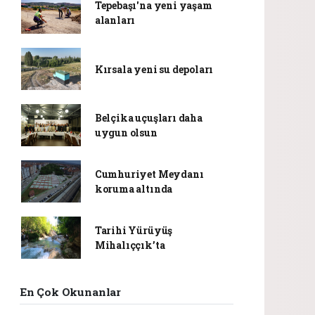
Tepebaşı'na yeni yaşam
alanları
Kırsala yeni su depoları
Belçika uçuşları daha
uygun olsun
Cumhuriyet Meydanı
koruma altında
Tarihi Yürüyüş
Mihalıççık’ta
En Çok Okunanlar