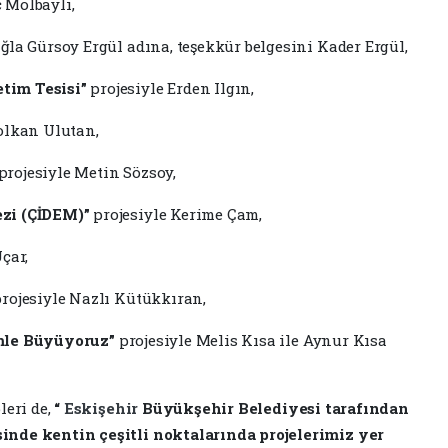
 Molbaylı,
ğla Gürsoy Ergül adına, teşekkür belgesini Kader Ergül,
tim Tesisi”
projesiyle Erden Ilgın,
olkan Ulutan,
projesiyle Metin Sözsoy,
zi (ÇİDEM)”
projesiyle Kerime Çam,
çar,
rojesiyle Nazlı Kütükkıran,
mle Büyüyoruz”
projesiyle Melis Kısa ile Aynur Kısa
leri de,
“
Eskişehir
Büyükşehir Belediyesi tarafından
inde kentin çeşitli noktalarında projelerimiz yer