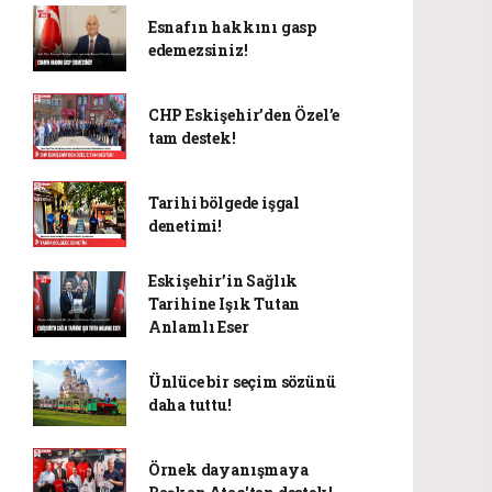
Esnafın hakkını gasp
edemezsiniz!
CHP Eskişehir’den Özel’e
tam destek!
Tarihi bölgede işgal
denetimi!
Eskişehir’in Sağlık
Tarihine Işık Tutan
Anlamlı Eser
Ünlüce bir seçim sözünü
daha tuttu!
Örnek dayanışmaya