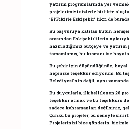
yatırım programlarında yer vermek 
projelerimizi sizlerle birlikte olu
‘Bi’Fikirle Eskişehir’ fikri de burad
​Bu başvuruya katılan bütün hemşe
arasından Eskişehirlilerin oylarıyla
hazırladığımız bütçeye ve yatırım 
tamamlamış, bir kısmını ise hayat
​Bu şehir için düşündüğünüz, hayal 
hepinize teşekkür ediyorum. Bu te
Belediyesi'nin değil, aynı zamanda 
​Bu duygularla, ilk belirlenen 26 pr
teşekkür etmek ve bu teşekkürü de 
sadece kahramanları değilsiniz, ge
Çünkü bu projeler, bu seneyle sınırl
Projelerinizi bize gönderin, biziml