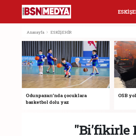
ESKİŞE
Anasayfa
ESKİŞEHİR
Odunpazarı’nda çocuklara
OSB yol
basketbol dolu yaz
"Bi’fikirl