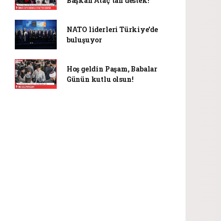
Başkan Ataç'tan destek!
NATO liderleri Türkiye’de
buluşuyor
Hoş geldin Paşam, Babalar
Günün kutlu olsun!