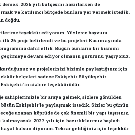
demek. 2026 yılı bütçesini hazırlarken de
şturmak ve katılımcı bütçede bunlara yer vermek istedik.
an doğdu.
rilerime teşekkür ediyorum. Yüzlerce başvuru
 ilk 26 proje belirlendi ve bu projeleri Kasım ayında
programına dahil ettik. Bugün bunların bir kısmını
a geçirmeye devam ediyor olmanın gururunu yaşıyoruz.
kurduğunuz ve projelerinizi bizimle paylaştığınız için
şekkür belgeleri sadece
Eskişehir
Büyükşehir
Eskişehir'in sizlere teşekkürüdür.
oje sahiplerimizle bir araya gelmek, sizlere gönülden
bütün Eskişehir'le paylaşmak istedik. Sizler bu günün
leceğe uzanan köprüde de çok önemli bir yapı taşısınız.
ı kalmayacak. ​2027 yılı için hazırlıklarımız başladı.
e hayat bulsun diyorum. Tekrar geldiğiniz için teşekkür