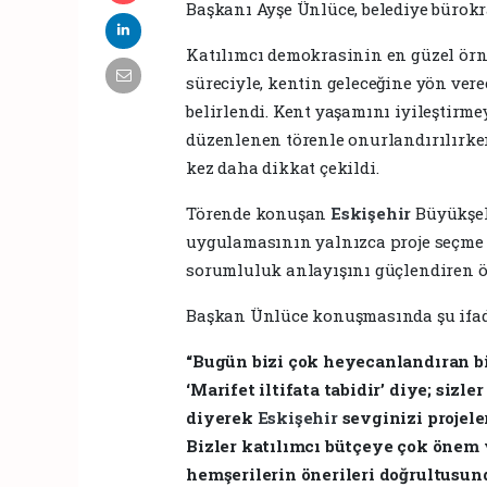
Başkanı Ayşe Ünlüce, belediye bürokrat
Katılımcı demokrasinin en güzel örne
süreciyle, kentin geleceğine yön vere
belirlendi. Kent yaşamını iyileştirme
düzenlenen törenle onurlandırılırken
kez daha dikkat çekildi.
Törende konuşan
Eskişehir
Büyükşeh
uygulamasının yalnızca proje seçme 
sorumluluk anlayışını güçlendiren ö
Başkan Ünlüce konuşmasında şu ifade
“Bugün bizi çok heyecanlandıran bi
‘Marifet iltifata tabidir’ diye; sizl
diyerek
Eskişehir
sevginizi projele
Bizler katılımcı bütçeye çok önem 
hemşerilerin önerileri doğrultusun