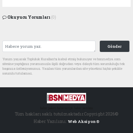
Okuyucu Yorumları
(0)
Gönder
Yorum yazarak Topluluk Kuralları’nı kabul etmiş bulunuyor ve bsnmedya.com
sitesine yaptığınız yorumunuzla ilgili doğrudan veya dolaylı tüm sorumluluğu tek
başınıza üstleniyorsunuz. Yazılan tüm yorumlardan site yönetimi hiçbir şekilde
sorumlu tutulamaz.
haber paketi
haber scripti
haber yazılımı
Tüm hakları saklı tutulmaktadır.Copyright 2026©
Haber Yazılımı:
Web Aksiyon ®