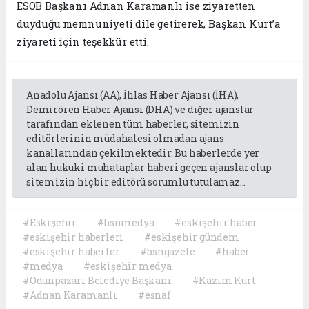
ESOB Başkanı Adnan Karamanlı ise ziyaretten
duyduğu memnuniyeti dile getirerek, Başkan Kurt’a
ziyareti için teşekkür etti.
Anadolu Ajansı (AA), İhlas Haber Ajansı (İHA),
Demirören Haber Ajansı (DHA) ve diğer ajanslar
tarafından eklenen tüm haberler, sitemizin
editörlerinin müdahalesi olmadan ajans
kanallarından çekilmektedir. Bu haberlerde yer
alan hukuki muhataplar haberi geçen ajanslar olup
sitemizin hiç bir editörü sorumlu tutulamaz...
#Eskişehir
#bsnmedya
#eskişehir haber
#eskişehir haberleri
#eskişehir gündem
#eskişehir haberler
#bsngazete
#haber
#medya
#eskişehir medya
#Odunpazarı Belediye Başkanı
#Kazım Kurt
#Adnan Karamanlı
#esnaf