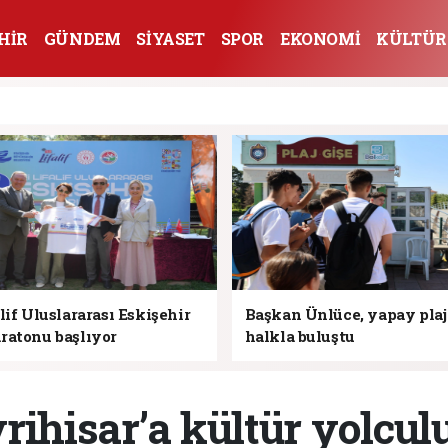
HİR
GÜNDEM
SİYASET
SPOR
EKONOMİ
KÜLTÜR
lif Uluslararası Eskişehir
Başkan Ünlüce, yapay pla
ratonu başlıyor
halkla buluştu
vrihisar’a kültür yolcul