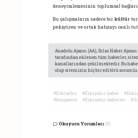
deneyimlemesinin toplumsal bağları g
Bu çalışmaların sadece bir
kültür
tur
pekiştiren ve ortak hafızayı canlı tu
Anadolu Ajansı (AA), İhlas Haber Ajansı
tarafından eklenen tüm haberler, sit
kanallarından çekilmektedir. Bu haber
olup sitemizin hiç bir editörü sorumlu 
#Eskişehir
#Eskişehir haber
#Eskiş
#bsngazete
#Eskişehir haberler
#Si
Okuyucu Yorumları
(0)