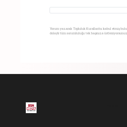
Yorum yazarak Topluluk Kuralları’nı kabul etmiş bul
dolaylı tüm sorumluluğu tek başınıza üstleniyorsunuz
Pro-0.057