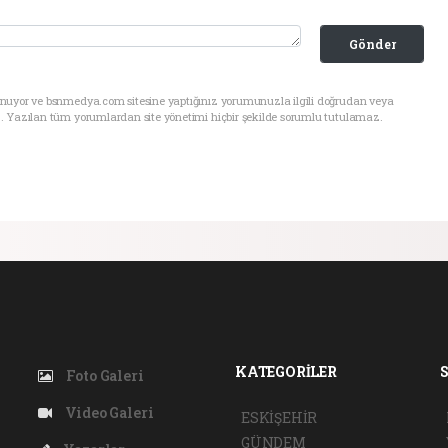
Gönder
unuyor ve bsnmedya.com sitesine yaptığınız yorumunuzla ilgili doğrudan veya
. Yazılan tüm yorumlardan site yönetimi hiçbir şekilde sorumlu tutulamaz.
KATEGORİLER
Foto Galeri
Video Galeri
ESKİŞEHİR
GÜNDEM