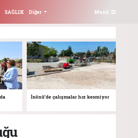
Menü
SAĞLIK
Diğer
jda
İnönü'de çalışmalar hız kesmiyor
uğu