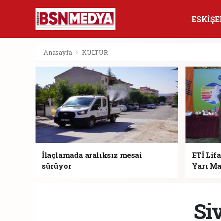
ESKİŞE
Anasayfa
KÜLTÜR
İlaçlamada aralıksız mesai
ETİ Lifa
sürüyor
Yarı Ma
Si