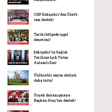
CHP Eskişehir’den Özel’e
tam destek!
Tarihi bölgede işgal
denetimi!
Eskişehir’in Sağlık
Tarihine Işık Tutan
Anlamlı Eser
Ünlüce bir seçim sözünü
daha tuttu!
Örnek dayanışmaya
Başkan Ataç'tan destek!