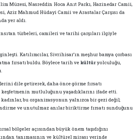
lim Müzesi, Nasreddin Hoca Anıt Parkı, Hazinedar Camii,
si, Aziz Mahmud Hüdayi Camii ve Arastalar Çarşısı da
da yer aldı.
ıtan türbeleri, camileri ve tarihi çarşıları ilgiyle
nginleşti. Katılımcılar, Sivrihisar’ın meşhur bamya çorbası
atma fırsatı buldu. Böylece tarih ve
kültür
yolculuğu,
.
rini dile getirerek, daha önce görme fırsatı
 keşfetmenin mutluluğunu yaşadıklarını ifade etti.
kadınlar, bu organizasyonun yalnızca bir gezi değil;
ndirme ve unutulmaz anılar biriktirme fırsatı sunduğunu
kırsal bölgeler açısından büyük önem taşıdığını
kından tanımasının ve kültürel mirası yerinde