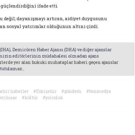
üçlendirdiğini ifade etti.
u değil; dayanışmayı artıran, aidiyet duygusunu
tan sosyal yatırımlar olduğunun altını çizdi.
 (İHA), Demirören Haber Ajansı (DHA) ve diğer ajanslar
emizin editörlerinin müdahalesi olmadan ajans
lerde yer alan hukuki muhataplar haberi geçen ajanslar
tutulamaz...
ehir haberler
#Eskişehir
#gündem
#bsnmedya
vrihisar
#kültür
#yolculuk