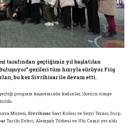
i tarafından geçtiğimiz yıl başlatılan
Buluşuyor” gezileri tüm hızıyla sürüyor. Frig
ları, bu kez Sivrihisar ile devam etti.
 geçtiği program kapsamında kadınlar, ilçenin simge
buldu.
khava Müzesi,
Sivrihisar
Saat Kulesi ve Seyir Terası, Surp
sar
Tarihi Evleri, Alemşah Türbesi ve Ulu Camii yer aldı.