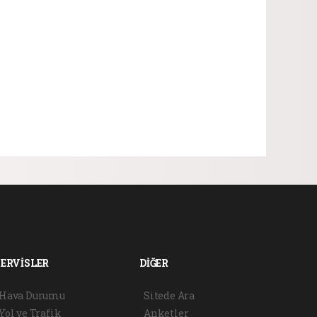
SERVİSLER
DİĞER
Hava Durumu
Sitede Ara
Yol ve Trafik
Anketler