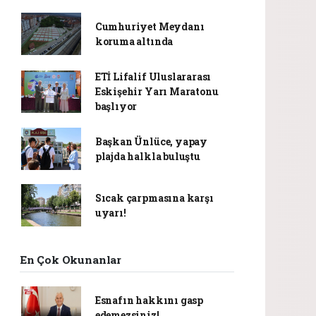
Cumhuriyet Meydanı
koruma altında
ETİ Lifalif Uluslararası
Eskişehir Yarı Maratonu
başlıyor
Başkan Ünlüce, yapay
plajda halkla buluştu
Sıcak çarpmasına karşı
uyarı!
En Çok Okunanlar
Esnafın hakkını gasp
edemezsiniz!