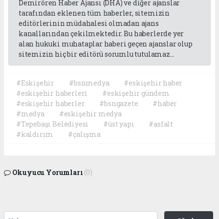
Demirören Haber Ajansı (DHA) ve diğer ajanslar
tarafından eklenen tüm haberler, sitemizin
editörlerinin müdahalesi olmadan ajans
kanallarından çekilmektedir. Bu haberlerde yer
alan hukuki muhataplar haberi geçen ajanslar olup
sitemizin hiç bir editörü sorumlu tutulamaz...
#Eskişehir
#bsnmedya
#eskişehir haber
#eskişehir haberleri
#eskişehir gündem
#eskişehir haberler
#bsngazete
#haber
#medya
#eskişehir medya
#Tepebaşı Belediyesi
#üst yapı
#asfalt
#kaldırım
#çalışma
Okuyucu Yorumları
(0)