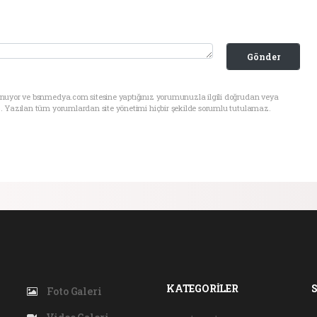
Gönder
unuyor ve bsnmedya.com sitesine yaptığınız yorumunuzla ilgili doğrudan veya
. Yazılan tüm yorumlardan site yönetimi hiçbir şekilde sorumlu tutulamaz.
KATEGORİLER
Foto Galeri