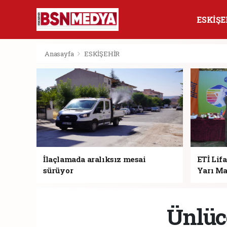
ESKİŞE
Anasayfa
ESKİŞEHİR
İlaçlamada aralıksız mesai
ETİ Lifa
sürüyor
Yarı Ma
Ünlüc