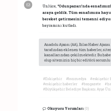
Ünlüce,
“Odunpazarı’nda esnafımızl
araya geldik. Tüm esnafımıza hayırl
bereket getirmesini temenni ediyo
bayramını kutladı.
Anadolu Ajansı (AA), İhlas Haber Ajansı
tarafından eklenen tüm haberler, sit
kanallarından çekilmektedir. Bu haber
olup sitemizin hiç bir editörü sorumlu 
#Eskişehir
#bsnmedya
#eskişehir 
#eskişehir haberler
#bsngazete
#ha
#Büyükşehir Belediye Başkanı Ayşe Ün
Okuyucu Yorumları
(0)