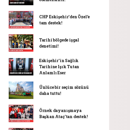
CHP Eskişehir’den Özel’e
tam destek!
Tarihi bölgede işgal
denetimi!
Eskişehir’in Sağlık
Tarihine Işık Tutan
Anlamlı Eser
Ünlüce bir seçim sözünü
daha tuttu!
Örnek dayanışmaya
Başkan Ataç'tan destek!