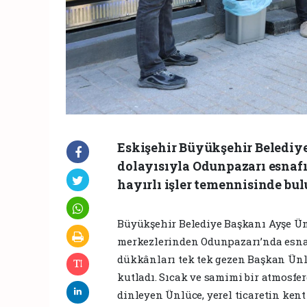
Eskişehir Büyükşehir Belediy
dolayısıyla Odunpazarı esnaf
hayırlı işler temennisinde bu
Büyükşehir Belediye Başkanı Ayşe Ü
merkezlerinden Odunpazarı’nda esnafl
dükkânları tek tek gezen Başkan Ünl
kutladı. Sıcak ve samimi bir atmosfer
dinleyen Ünlüce, yerel ticaretin kent