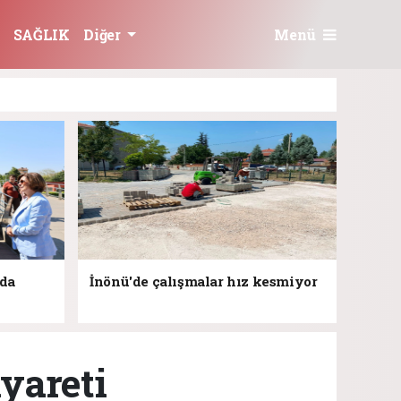
Menü
SAĞLIK
Diğer
jda
İnönü'de çalışmalar hız kesmiyor
yareti