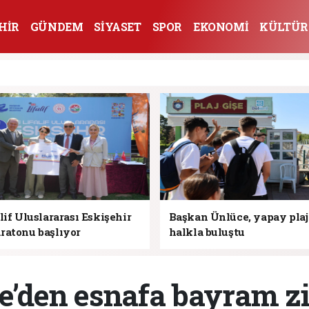
HİR
GÜNDEM
SİYASET
SPOR
EKONOMİ
KÜLTÜR
lif Uluslararası Eskişehir
Başkan Ünlüce, yapay pla
ratonu başlıyor
halkla buluştu
e’den esnafa bayram zi