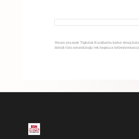
Yorum yazarak Topluluk Kuralları’nı kabul etmiş bul
dolaylı tüm sorumluluğu tek başınıza üstleniyorsunuz
Pro-0.058