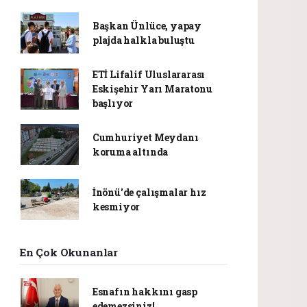
Başkan Ünlüce, yapay
plajda halkla buluştu
ETİ Lifalif Uluslararası
Eskişehir Yarı Maratonu
başlıyor
Cumhuriyet Meydanı
koruma altında
İnönü'de çalışmalar hız
kesmiyor
En Çok Okunanlar
Esnafın hakkını gasp
edemezsiniz!