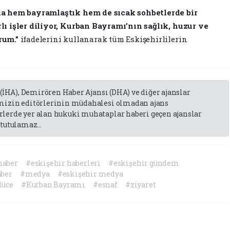
a hem bayramlaştık hem de sıcak sohbetlerde bir
ı işler diliyor, Kurban Bayramı’nın sağlık, huzur ve
rum.”
ifadelerini kullanarak tüm Eskişehirlilerin
 (İHA), Demirören Haber Ajansı (DHA) ve diğer ajanslar
emizin editörlerinin müdahalesi olmadan ajans
lerde yer alan hukuki muhataplar haberi geçen ajanslar
tutulamaz...
haber
#eskişehir haberleri
#eskişehir gündem
ber
#medya
#eskişehir medya
lüce
#Kurban Bayramı
#esnaf
#ziyaret