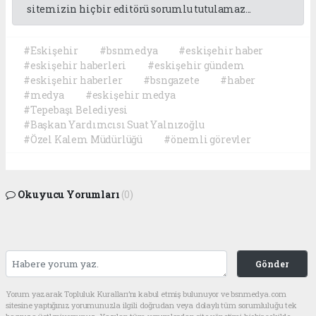
sitemizin hiç bir editörü sorumlu tutulamaz...
#Eskişehir
#bsnmedya
#eskişehir haber
#eskişehir haberleri
#eskişehir gündem
#eskişehir haberler
#bsngazete
#haber
#medya
#eskişehir medya
#Tepebaşı Belediyesi
#Başkan Yardımcısı Suat Yalnızoğlu
#Özel Kalem Müdürlüğü
#önemli görevler
Okuyucu Yorumları
(0)
Gönder
Yorum yazarak Topluluk Kuralları’nı kabul etmiş bulunuyor ve bsnmedya.com
sitesine yaptığınız yorumunuzla ilgili doğrudan veya dolaylı tüm sorumluluğu tek