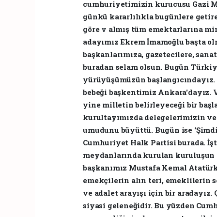
cumhuriyetimizin kurucusu Gazi Mu
günkü kararlılıkla bugünlere geti
göre
v
almış tüm emektarlarına mi
adayımız Ekrem İmamoğlu başta ol
başkanlarımıza, gazetecilere, sanat
buradan selam olsun. Bugün Türkiy
yürüyüşümüzün başlangıcındayız. 
bebeği başkentimiz Ankara'dayız. V
yine milletin belirleyeceği bir başl
kurultayımızda delegelerimizin ve 
umudunu büyüttü. Bugün ise ‘Şimdi i
Cumhuriyet Halk Partisi burada. İşt
meydanlarında kurulan kuruluşun v
başkanımız Mustafa Kemal Atatürk'ü
emekçilerin alın teri, emeklilerin 
ve adalet arayışı için bir aradayız
siyasi geleneğidir. Bu yüzden Cumh