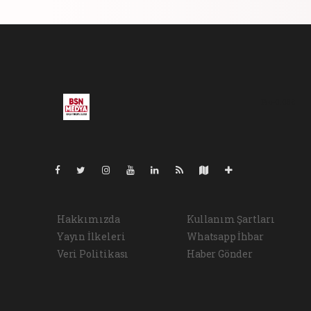
Pro-0.056
Hakkımızda
Kullanım Şartları
Yayın İlkeleri
Whatsapp İhbar
Veri Politikası
Haber Gönder