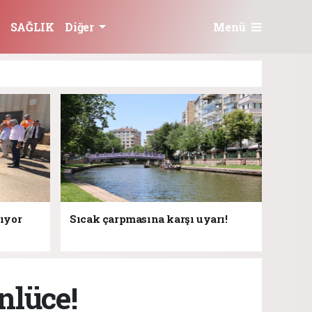
Menü
SAĞLIK
Diğer
rıyor
Sıcak çarpmasına karşı uyarı!
nlüce!