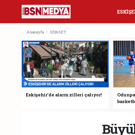
ESKİŞE
Anasayfa
SİYASET
Eskişehir'de alarm zilleri çalıyor!
Odunpaz
basketb
Büyük