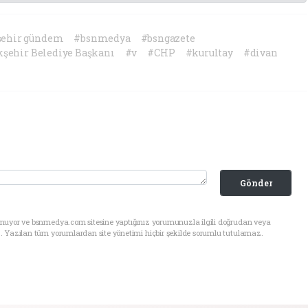
şehir gündem
#bsnmedya
#bsngazete
kşehir Belediye Başkanı
#v
#CHP
#kurultay
#divan
Gönder
unuyor ve bsnmedya.com sitesine yaptığınız yorumunuzla ilgili doğrudan veya
. Yazılan tüm yorumlardan site yönetimi hiçbir şekilde sorumlu tutulamaz.