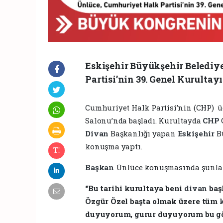
Eskişehir Büyükşehir Belediy
Partisi’nin 39. Genel Kurultay
Cumhuriyet Halk Partisi’nin (CHP) ü
Salonu’nda başladı. Kurultayda
CHP
Divan
Başkanlığı yapan
Eskişehir
B
konuşma yaptı.
Başkan
Ünlüce konuşmasında şunlar
“Bu tarihi kurultaya beni
divan
baş
Özgür Özel başta olmak üzere tüm
duyuyorum, gurur duyuyorum bu gö