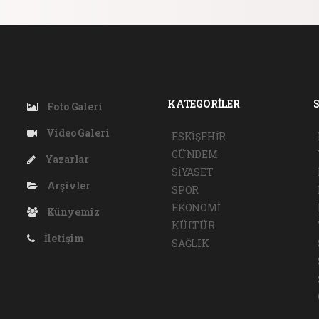
KATEGORİLER
Foto Galeri
Video Galeri
ESKİŞEHİR
GÜNDEM
Yazarlar
SİYASET
Arşivler
SPOR
EKONOMİ
Künyemiz
KÜLTÜR
İletişim
SAĞLIK