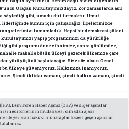
dir. Bugün aynı ruhla ‘Benim değil bizim’ diyenlerin
39’uncu Olağan Kurultayımızdayız. Zor zamanlarda asıl
a söylediği gibi, umudu diri tutmaktır. Umut
 liderliğinde bunun için çalışacağız. İlçelerimizde
 kongrelerimizi tamamladık. Hepsi bir demokrasi şöleni
i kurultayımızı yapıp programımızı da yürürlüğe
iği gibi programı önce zihnimize, sonra gönlümüze,
 mahalle mahalle bütün ülkeyi gezerek ülkemize çare
idar yürüyüşünü başlatacağız. Size söz olsun Genel
iz bu ülkeye güveniyoruz. Halkımıza inanıyoruz.
yoruz. Şimdi iktidar zamanı, şimdi halkın zamanı, şimdi
 (İHA), Demirören Haber Ajansı (DHA) ve diğer ajanslar
emizin editörlerinin müdahalesi olmadan ajans
lerde yer alan hukuki muhataplar haberi geçen ajanslar
tutulamaz...