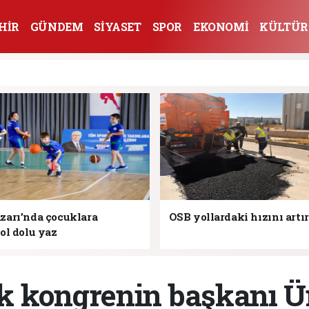
HİR
GÜNDEM
SİYASET
SPOR
EKONOMİ
KÜLTÜR
arı’nda çocuklara
OSB yollardaki hızını artı
ol dolu yaz
 kongrenin başkanı Ü