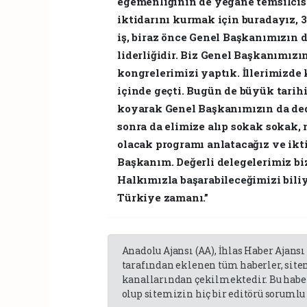
egemenliğinin de yegane temsilcisi
iktidarını kurmak için buradayız, 
iş, biraz önce Genel Başkanımızın d
liderliğidir. Biz Genel Başkanımızın
kongrelerimizi yaptık. İllerimizde
içinde geçti. Bugün de büyük tarih
koyarak Genel Başkanımızın da ded
sonra da elimize alıp sokak sokak,
olacak programı anlatacağız ve ikt
Başkanım. Değerli delegelerimiz b
Halkımızla başarabileceğimizi bili
Türkiye zamanı.”
Anadolu Ajansı (AA), İhlas Haber Ajansı
tarafından eklenen tüm haberler, sit
kanallarından çekilmektedir. Bu haber
olup sitemizin hiç bir editörü sorumlu 