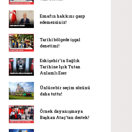
Esnafın hakkını gasp
edemezsiniz!
Tarihi bölgede işgal
denetimi!
Eskişehir’in Sağlık
Tarihine Işık Tutan
Anlamlı Eser
Ünlüce bir seçim sözünü
daha tuttu!
Örnek dayanışmaya
Başkan Ataç'tan destek!