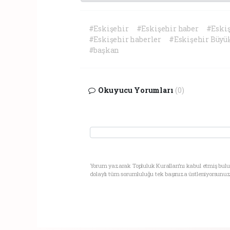
#Eskişehir
#Eskişehir haber
#Eski
#Eskişehir haberler
#Eskişehir Büyü
#başkan
Okuyucu Yorumları
(0)
Yorum yazarak Topluluk Kuralları’nı kabul etmiş bul
dolaylı tüm sorumluluğu tek başınıza üstleniyorsunuz