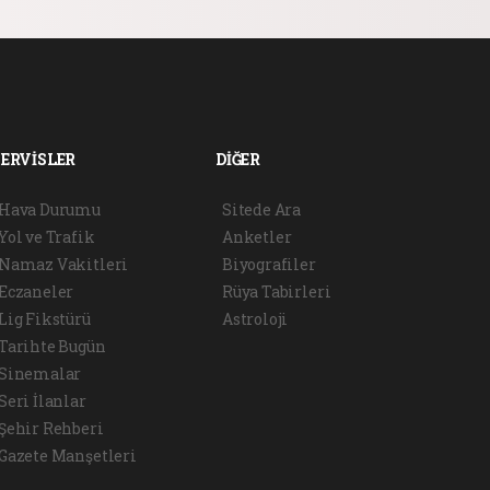
SERVİSLER
DİĞER
Hava Durumu
Sitede Ara
Yol ve Trafik
Anketler
Namaz Vakitleri
Biyografiler
Eczaneler
Rüya Tabirleri
Lig Fikstürü
Astroloji
Tarihte Bugün
Sinemalar
Seri İlanlar
Şehir Rehberi
Gazete Manşetleri