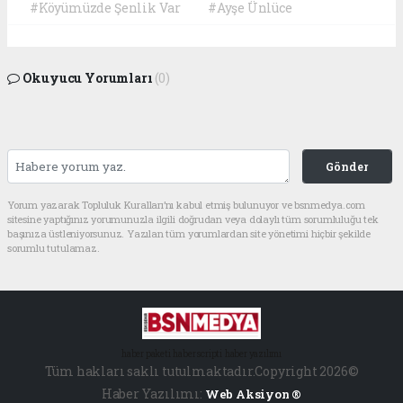
#Köyümüzde Şenlik Var
#Ayşe Ünlüce
Okuyucu Yorumları
(0)
Gönder
Yorum yazarak Topluluk Kuralları’nı kabul etmiş bulunuyor ve bsnmedya.com
sitesine yaptığınız yorumunuzla ilgili doğrudan veya dolaylı tüm sorumluluğu tek
başınıza üstleniyorsunuz. Yazılan tüm yorumlardan site yönetimi hiçbir şekilde
sorumlu tutulamaz.
haber paketi
haber scripti
haber yazılımı
Tüm hakları saklı tutulmaktadır.Copyright 2026©
Haber Yazılımı:
Web Aksiyon ®