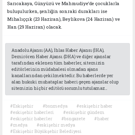
Sarıcakaya, Günyüzü ve Mahmudiye’de çocuklarla
buluşulurken, şenliğin sonraki durakları ise
Mihalıççık (23 Haziran), Beylikova (24 Haziran) ve
Han (29 Haziran) olacak.
Anadolu Ajansı (AA), İhlas Haber Ajansı (İHA),
Demirören Haber Ajansı (DHA) ve diğer ajanslar
tarafından eklenen tüm haberler, sitemizin
editörlerinin müdahalesi olmadan ajans
kanallarından çekilmektedir. Bu haberlerde yer
alan hukuki muhataplar haberi geçen ajanslar olup
sitemizin hiç bir editörü sorumlu tutulamaz...
#Eskişehir
#bsnmedya
#eskişehir haber
#eskişehir haberleri
#eskişehir gündem
#eskişehir haberler
#bsngazete
#haber
#medya
#eskişehir medya
#Eskişehir Büyükşehir Belediyesi