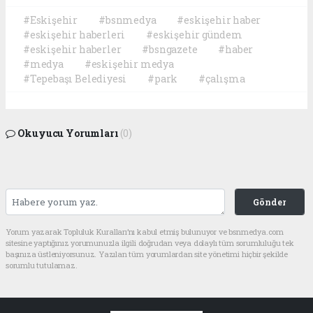
#Eskişehir
#bsnmedya
#eskişehir haber
#eskişehir haberleri
#eskişehir gündem
#eskişehir haberler
#bsngazete
#haber
#medya
#eskişehir medya
#Tepebaşı Belediyesi
#park
#çalışma
Okuyucu Yorumları
(0)
Gönder
Yorum yazarak Topluluk Kuralları’nı kabul etmiş bulunuyor ve bsnmedya.com
sitesine yaptığınız yorumunuzla ilgili doğrudan veya dolaylı tüm sorumluluğu tek
başınıza üstleniyorsunuz. Yazılan tüm yorumlardan site yönetimi hiçbir şekilde
sorumlu tutulamaz.