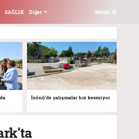
Menü
SAĞLIK
Diğer
jda
İnönü'de çalışmalar hız kesmiyor
rk'ta