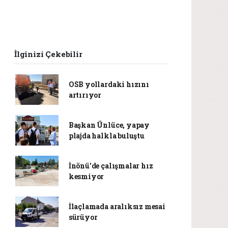
İlginizi Çekebilir
OSB yollardaki hızını
artırıyor
Başkan Ünlüce, yapay
plajda halkla buluştu
İnönü'de çalışmalar hız
kesmiyor
İlaçlamada aralıksız mesai
sürüyor