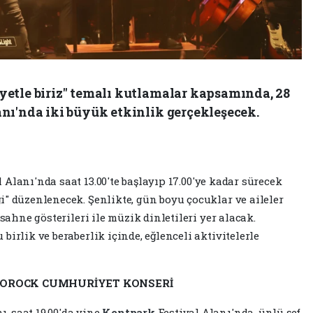
yetle biriz" temalı kutlamalar kapsamında, 28
nı'nda iki büyük etkinlik gerçekleşecek.
l Alanı'nda saat 13.00'te başlayıp 17.00'ye kadar sürecek
i" düzenlenecek. Şenlikte, gün boyu çocuklar ve aileler
 sahne gösterileri ile müzik dinletileri yer alacak.
irlik ve beraberlik içinde, eğlenceli aktivitelerle
OROCK CUMHURİYET KONSERİ
, saat 19.00'da yine
Kentpark
Festival Alanı'nda, ünlü şef