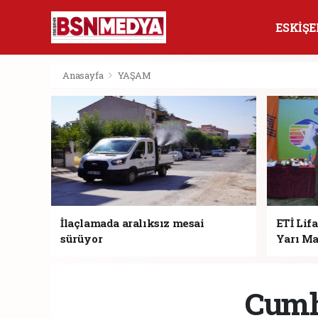
ESKİŞE
Anasayfa
YAŞAM
İlaçlamada aralıksız mesai
ETİ Lifa
sürüyor
Yarı Ma
Cumh