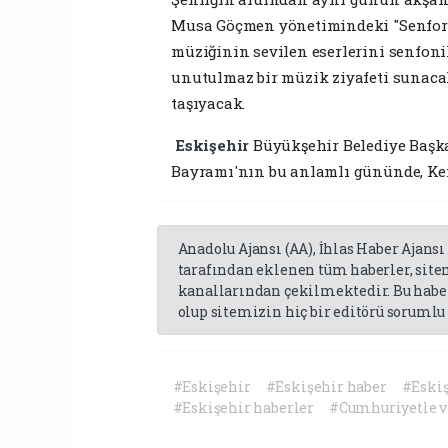
Musa Göçmen yönetimindeki "Senforo
müziğinin sevilen eserlerini senfonik
unutulmaz bir müzik ziyafeti sunac
taşıyacak.
​
Eskişehir
Büyükşehir Belediye Başk
Bayramı'nın bu anlamlı gününde, Kent
Anadolu Ajansı (AA), İhlas Haber Ajansı
tarafından eklenen tüm haberler, sit
kanallarından çekilmektedir. Bu haber
olup sitemizin hiç bir editörü sorumlu 
#Eskişehir
#Eskişehir haber
#Eski
#Eskişehir haberler
#Cumhuriyetle v