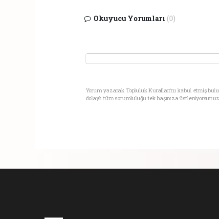
Okuyucu Yorumları
(0)
Yorum yazarak Topluluk Kuralları’nı kabul etmiş bul
dolaylı tüm sorumluluğu tek başınıza üstleniyorsunuz