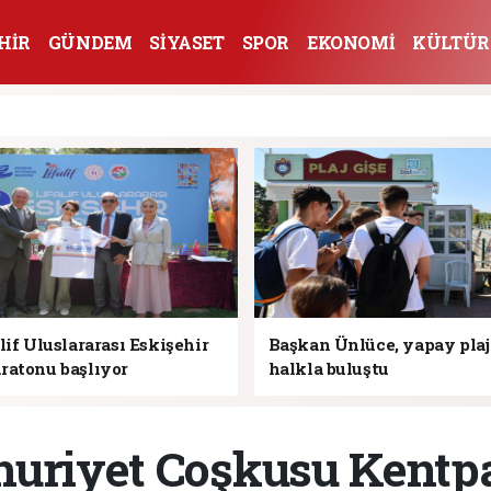
HİR
GÜNDEM
SİYASET
SPOR
EKONOMİ
KÜLTÜR
lif Uluslararası Eskişehir
Başkan Ünlüce, yapay pla
ratonu başlıyor
halkla buluştu
uriyet Coşkusu Kentpa