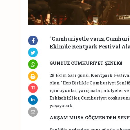
​"Cumhuriyetle varız, Cumhuri
Ekim'de Kentpark Festival Ala
GÜNDÜZ CUMHURİYET ŞENLİĞİ
​28 Ekim Salı günü,
Kentpark
Festiva
olan "Hep Birlikle Cumhuriyet Şenliğ
için oyunlar, yarışmalar, atölyeler ve
Eskişehirliler, Cumhuriyet coşkusunu b
yaşayacak.
AKŞAM MUSA GÖÇMEN'DEN SENF
​Şenliğin ardından aynı günün akşamı