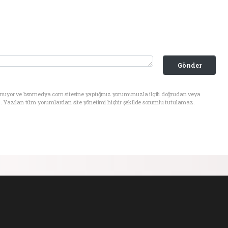
Gönder
unuyor ve bsnmedya.com sitesine yaptığınız yorumunuzla ilgili doğrudan veya
. Yazılan tüm yorumlardan site yönetimi hiçbir şekilde sorumlu tutulamaz.