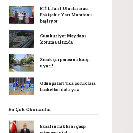
ETİ Lifalif Uluslararası
Eskişehir Yarı Maratonu
başlıyor
Cumhuriyet Meydanı
koruma altında
Sıcak çarpmasına karşı
uyarı!
Odunpazarı’nda çocuklara
basketbol dolu yaz
En Çok Okunanlar
Esnafın hakkını gasp
edemezsiniz!