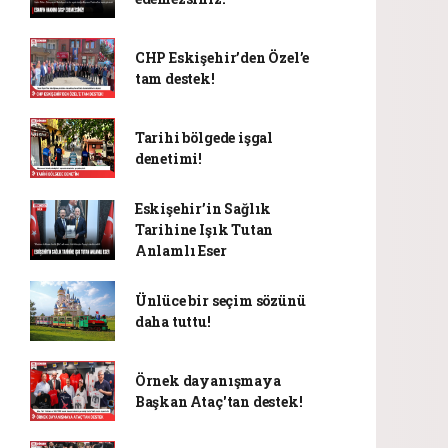
CHP Eskişehir’den Özel’e
tam destek!
Tarihi bölgede işgal
denetimi!
Eskişehir’in Sağlık
Tarihine Işık Tutan
Anlamlı Eser
Ünlüce bir seçim sözünü
daha tuttu!
Örnek dayanışmaya
Başkan Ataç'tan destek!