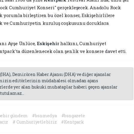
ck Cumhuriyet Konseri" gerçekleşecek. Anadolu Rock
 yorumla birleştiren bu özel konser, Eskişehirlilere
ak ve Cumhuriyetin kuruluş coşkusunu doruklara
anı Ayşe Ünlüce,
Eskişehir
halkını, Cumhuriyet
park'ta düzenlenecek olan şenlik ve konsere davet etti.
 (İHA), Demirören Haber Ajansı (DHA) ve diğer ajanslar
emizin editörlerinin müdahalesi olmadan ajans
lerde yer alan hukuki muhataplar haberi geçen ajanslar
tutulamaz...
şehir gündem
#bsnmedya
#bsngazete
arız
# Cumhuriyetle biriz
#Kentpark