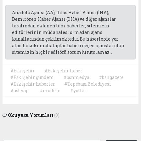
Anadolu Ajansı (AA), İhlas Haber Ajansı (İHA),
Demirören Haber Ajansı (DHA) ve diğer ajanslar
tarafından eklenen tüm haberler, sitemizin
editörlerinin müdahalesi olmadan ajans
kanallarından çekilmektedir. Bu haberlerde yer
alan hukuki muhataplar haberi geçen ajanslar olup
sitemizin hiç bir editörü sorumlu tutulamaz...
#Eskişehir
#Eskişehir haber
#Eskişehir gündem
#bsnmedya
#bsngazete
#Eskişehir haberler
#Tepebaşı Belediyesi
#üst yapı
#modern
#yollar
Okuyucu Yorumları
(0)