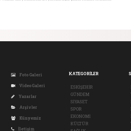
KATEGORİLER
Foto Galeri
Video Galeri
ESKİŞEHİR
GÜNDEM
Yazarlar
SİYASET
Arşivler
SPOR
EKONOMİ
Künyemiz
KÜLTÜR
İletişim
SAĞLIK