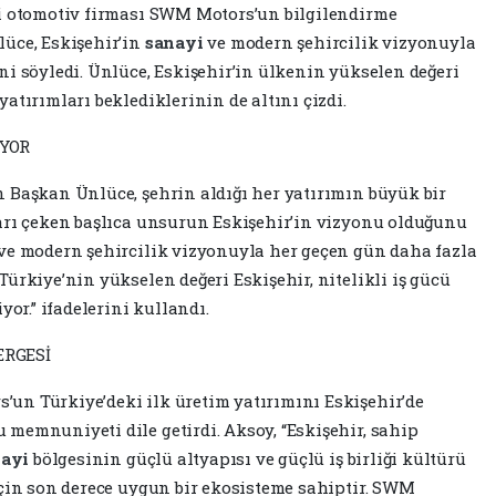
li otomotiv firması SWM Motors’un bilgilendirme
üce, Eskişehir’in
sanayi
ve modern şehircilik vizyonuyla
ni söyledi. Ünlüce, Eskişehir’in ülkenin yükselen değeri
atırımları beklediklerinin de altını çizdi.
İYOR
 Başkan Ünlüce, şehrin aldığı her yatırımın büyük bir
arı çeken başlıca unsurun Eskişehir’in vizyonu olduğunu
ve modern şehircilik vizyonuyla her geçen gün daha fazla
ürkiye’nin yükselen değeri Eskişehir, nitelikli iş gücü
yor.” ifadelerini kullandı.
ERGESİ
’un Türkiye’deki ilk üretim yatırımını Eskişehir’de
memnuniyeti dile getirdi. Aksoy, “Eskişehir, sahip
nayi
bölgesinin güçlü altyapısı ve güçlü iş birliği kültürü
için son derece uygun bir ekosisteme sahiptir. SWM