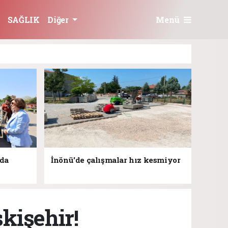
Menü
SAĞLIK
Diğer
jda
İnönü'de çalışmalar hız kesmiyor
kişehir!