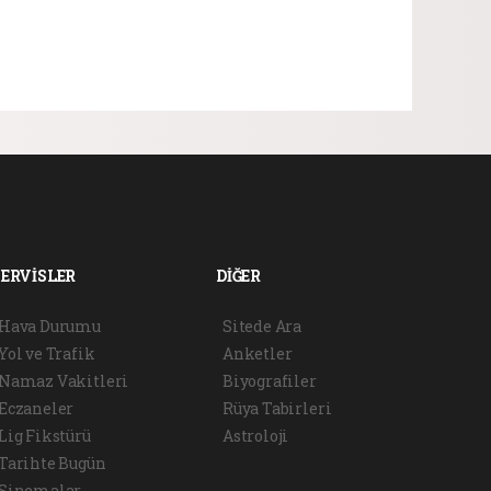
SERVİSLER
DİĞER
Hava Durumu
Sitede Ara
Yol ve Trafik
Anketler
Namaz Vakitleri
Biyografiler
Eczaneler
Rüya Tabirleri
Lig Fikstürü
Astroloji
Tarihte Bugün
Sinemalar