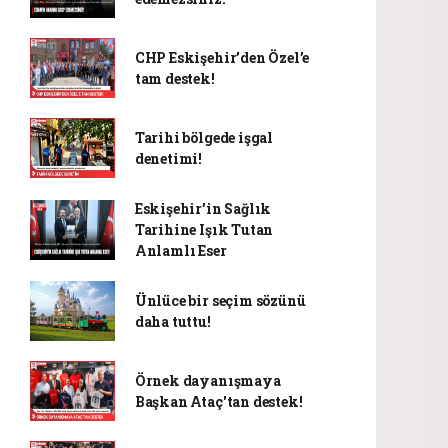
CHP Eskişehir’den Özel’e
tam destek!
Tarihi bölgede işgal
denetimi!
Eskişehir’in Sağlık
Tarihine Işık Tutan
Anlamlı Eser
Ünlüce bir seçim sözünü
daha tuttu!
Örnek dayanışmaya
Başkan Ataç'tan destek!