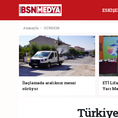
ESKİŞE
Anasayfa
GÜNDEM
İlaçlamada aralıksız mesai
ETİ Lifa
sürüyor
Yarı Ma
Türkiye