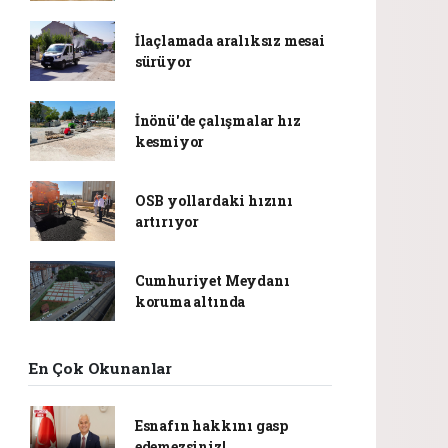
İlaçlamada aralıksız mesai
sürüyor
İnönü'de çalışmalar hız
kesmiyor
OSB yollardaki hızını
artırıyor
Cumhuriyet Meydanı
koruma altında
En Çok Okunanlar
Esnafın hakkını gasp
edemezsiniz!