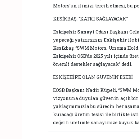
Motors’un ilimizi tercih etmesi, bu p
KESİKBAŞ; “KATKI SAĞLAYACAK”
Eskişehir
Sanayi
Odası Başkanı Cela
yapacağı yatırımının
Eskişehir
ile 
Kesikbaş, “SWM Motors, Urzema Holdi
Eskişehir
OSB’de 2025 yılı içinde ür
önemli destekler sağlayacak” dedi.
ESKİŞEHİR’E OLAN GÜVENİN ESERİ
EOSB Başkanı Nadir Küpeli, “SWM Mot
vizyonuna duyulan güvenin açık bir g
yaklaşımımızla bu sürecin her aşam
kuracağı üretim tesisi ile birlikte i
değerli üretimle sanayimize büyük ka