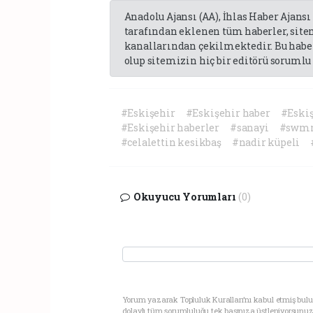
Anadolu Ajansı (AA), İhlas Haber Ajansı
tarafından eklenen tüm haberler, sit
kanallarından çekilmektedir. Bu haber
olup sitemizin hiç bir editörü sorumlu 
#Eskişehir
#Eskişehir haber
#Eski
#Eskişehir haberler
#sanayi
#swmm
#celalettin kesikbaş
#nadir küpeli
Okuyucu Yorumları
(0)
Yorum yazarak Topluluk Kuralları’nı kabul etmiş bul
dolaylı tüm sorumluluğu tek başınıza üstleniyorsunuz