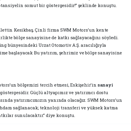
otansiyelin somut bir göstergesidir!” şeklinde konuştu.
lettin Kesikbaş, Çinli firma SWM Motors’un kente
birlikte bölge sanayisine de katkı sağlayacağını söyledi.
ng bünyesindeki Urzat Otomotiv A.Ş. aracılığıyla
etime başlayacak Bu yatırım, şehrimiz ve bölge sanayisine
ors’un bölgemizi tercih etmesi, Eskişehir’in
sanayi
östergesidir. Güçlü altyapımız ve yatırımcı dostu
asında yatırımcımızın yanında olacağız. SWM Motors’un
stihdam sağlanacak; teknoloji transferi ve yüksek katma
tkılar sunulacaktır.” diye konuştu.