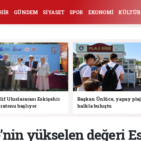
HİR
GÜNDEM
SİYASET
SPOR
EKONOMİ
KÜLTÜR
lif Uluslararası Eskişehir
Başkan Ünlüce, yapay pla
ratonu başlıyor
halkla buluştu
’nin yükselen değeri Es