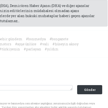
 (İHA), Demirören Haber Ajansı (DHA) ve diğer ajanslar
emizin editörlerinin müdahalesi olmadan ajans
lerde yer alan hukuki muhataplar haberi geçen ajanslar
tutulamaz...
şehir gündem
#bsnmedya
#bsngazete
otors
#ayşe ünlüce
#vali
#hüseyin aksoy
#türkiyenin
#parlayan
#yıldızı
Gönder
unuyor ve bsnmedya.com sitesine yaptığınız yorumunuzla ilgili doğrudan veya
. Yazılan tüm yorumlardan site yönetimi hiçbir şekilde sorumlu tutulamaz.