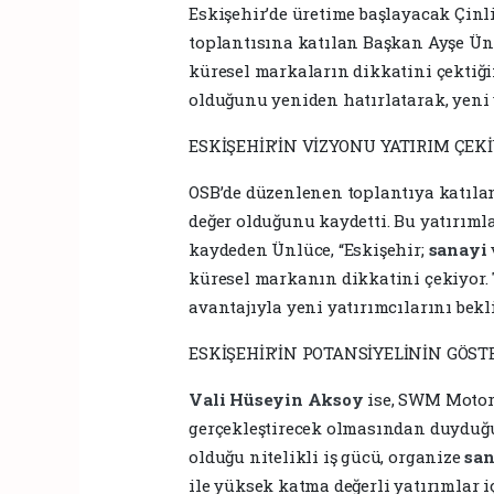
Eskişehir’de üretime başlayacak Çin
toplantısına katılan Başkan Ayşe Ünl
küresel markaların dikkatini çektiği
olduğunu yeniden hatırlatarak, yeni y
ESKİŞEHİR’İN VİZYONU YATIRIM ÇEK
OSB’de düzenlenen toplantıya katılan
değer olduğunu kaydetti. Bu yatırıml
kaydeden Ünlüce, “Eskişehir;
sanayi
küresel markanın dikkatini çekiyor. T
avantajıyla yeni yatırımcılarını bekli
ESKİŞEHİR’İN POTANSİYELİNİN GÖST
Vali
Hüseyin Aksoy
ise, SWM Motors
gerçekleştirecek olmasından duyduğu 
olduğu nitelikli iş gücü, organize
sa
ile yüksek katma değerli yatırımlar 