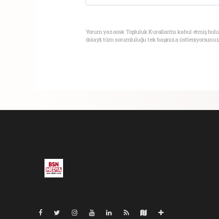
Yorum yazarak Topluluk Kuralları’nı kabul etmiş bul
dolaylı tüm sorumluluğu tek başınıza üstleniyorsunuz
Pro-0.053