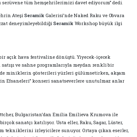
u serüvene tüm hemşehrilerimizi davet ediyorum” dedi.
ehrin Ateşi
Seramik
Galerisi’nde Naked Raku ve Obvara
izzat deneyimleyebildiği
Seramik
Workshop büyük ilgi
ir açık hava festivaline dönüştü. Yiyecek-içecek
 satışı ve sahne programlarıyla meydan renkli bir
de miniklerin gösterileri yüzleri gülümsetirken, akşam
in Efsaneleri” konseri sanatseverlere unutulmaz anlar
tcher, Bulgaristan’dan Emilia Emilieva Krumova ile
birçok sanatçı katılıyor. Usta eller, Raku, Sagar, Lüster,
m tekniklerini izleyicilere sunuyor. Ortaya çıkan eserler,