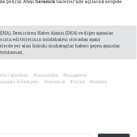
’da Şehrin Ateşi
Seramik
Galerisi’nde açılacak sergide
 (İHA), Demirören Haber Ajansı (DHA) ve diğer ajanslar
emizin editörlerinin müdahalesi olmadan ajans
lerde yer alan hukuki muhataplar haberi geçen ajanslar
tutulamaz...
şehir gündem
#bsnmedya
#bsngazete
pazarı Belediyesi
#seramik
#torna
#başkan