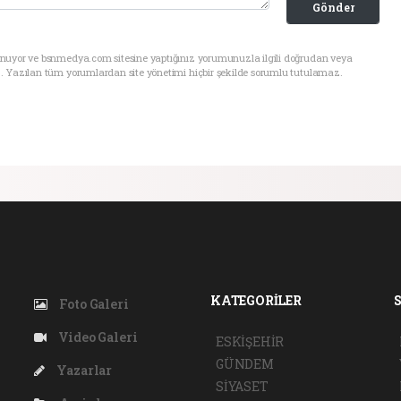
Gönder
unuyor ve bsnmedya.com sitesine yaptığınız yorumunuzla ilgili doğrudan veya
. Yazılan tüm yorumlardan site yönetimi hiçbir şekilde sorumlu tutulamaz.
KATEGORİLER
Foto Galeri
Video Galeri
ESKİŞEHİR
GÜNDEM
Yazarlar
SİYASET