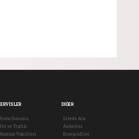
SERVİSLER
DİĞER
Hava Durumu
Sitede Ara
Yol ve Trafik
Anketler
Namaz Vakitleri
Biyografiler