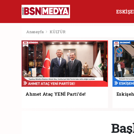
ESKİŞE
Anasayfa
KÜLTÜR
Ahmet Ataç YENİ Parti’de!
Eskişehi
Baş