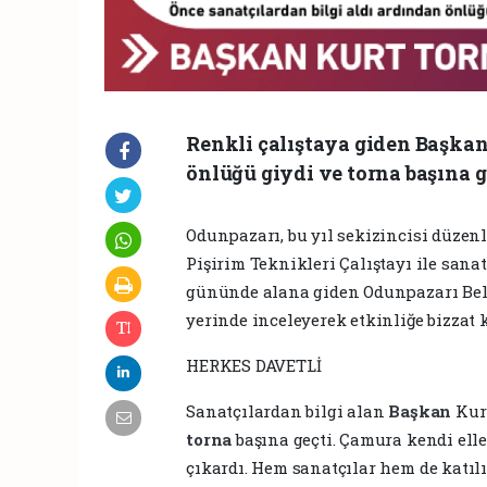
Renkli çalıştaya giden Başkan 
önlüğü giydi ve torna başına g
Odunpazarı, bu yıl sekizincisi düze
Pişirim Teknikleri Çalıştayı ile san
gününde alana giden Odunpazarı Bele
yerinde inceleyerek etkinliğe bizzat k
HERKES DAVETLİ
Sanatçılardan bilgi alan
Başkan
Kur
torna
başına geçti. Çamura kendi elle
çıkardı. Hem sanatçılar hem de katıl