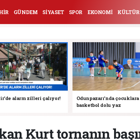
HİR
GÜNDEM
SİYASET
SPOR
EKONOMİ
KÜLTÜR
r'de alarm zilleri çalıyor!
Odunpazarı’nda çocuklara
basketbol dolu yaz
kan Kurt tornanın başı