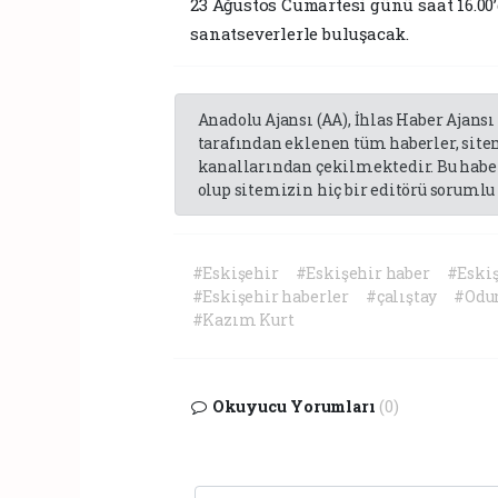
23 Ağustos Cumartesi günü saat 16.00
sanatseverlerle buluşacak.
Anadolu Ajansı (AA), İhlas Haber Ajansı
tarafından eklenen tüm haberler, sit
kanallarından çekilmektedir. Bu haber
olup sitemizin hiç bir editörü sorumlu 
#Eskişehir
#Eskişehir haber
#Eski
#Eskişehir haberler
#çalıştay
#Odun
#Kazım Kurt
Okuyucu Yorumları
(0)