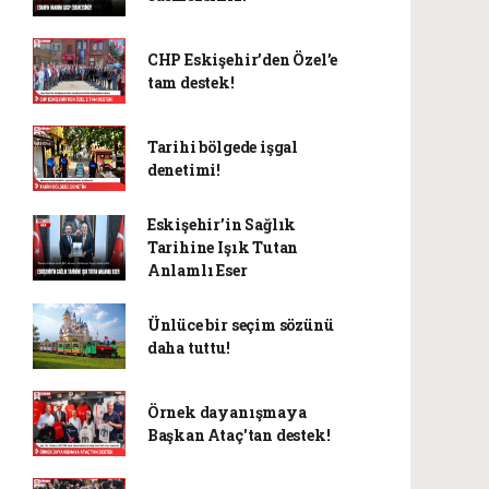
CHP Eskişehir’den Özel’e
tam destek!
Tarihi bölgede işgal
denetimi!
Eskişehir’in Sağlık
Tarihine Işık Tutan
Anlamlı Eser
Ünlüce bir seçim sözünü
daha tuttu!
Örnek dayanışmaya
Başkan Ataç'tan destek!