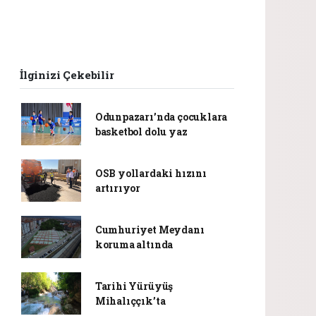
İlginizi Çekebilir
Odunpazarı’nda çocuklara
basketbol dolu yaz
OSB yollardaki hızını
artırıyor
Cumhuriyet Meydanı
koruma altında
Tarihi Yürüyüş
Mihalıççık’ta