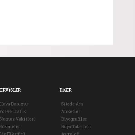
SERVİSLER
DİĞER
Hava Durumu
Sitede Ara
Yol ve Trafik
Anketler
Namaz Vakitleri
Biyografiler
Eczaneler
Rüya Tabirleri
Lig Fikstürü
Astroloji