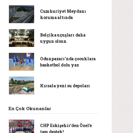
Cumhuriyet Meydanı
koruma altında
Belçika uçuşları daha
uygun olsun
Odunpazarı’nda çocuklara
basketbol dolu yaz
Kırsala yeni su depoları
En Çok Okunanlar
CHP Eskişehir’den Özel’e
tam destek!