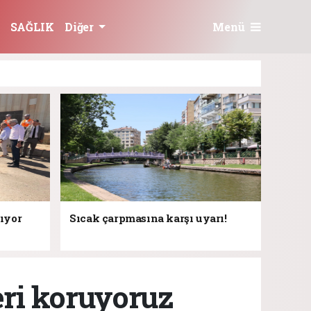
Menü
SAĞLIK
Diğer
rıyor
Sıcak çarpmasına karşı uyarı!
eri koruyoruz