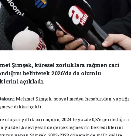
et Şimşek, küresel zorluklara rağmen cari
ndığını belirterek 2026’da da olumlu
lerini açıkladı.
Bakanı
Mehmet Şimşek, sosyal medya hesabından yaptığı
şmeye dikkat çekti.
e ulaşan yıllık cari açığın, 2024’te yüzde 0,8’e gerilediğini
ın yüzde 1,6 seviyesinde gerçekleşmesini beklediklerini
de vurgu yapan Şimşek, 2003-2023 döneminde milli gelire