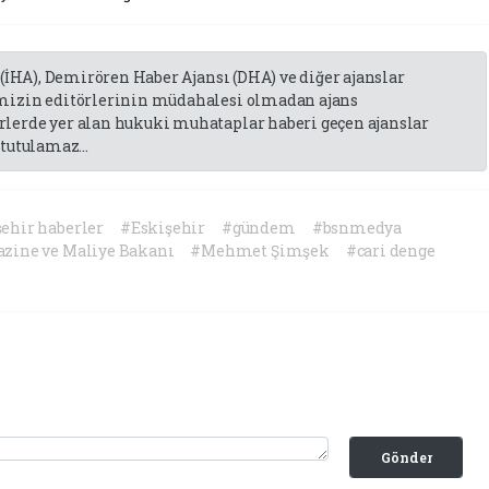
 (İHA), Demirören Haber Ajansı (DHA) ve diğer ajanslar
emizin editörlerinin müdahalesi olmadan ajans
lerde yer alan hukuki muhataplar haberi geçen ajanslar
tutulamaz...
ehir haberler
#Eskişehir
#gündem
#bsnmedya
zine ve Maliye Bakanı
#Mehmet Şimşek
#cari denge
Gönder