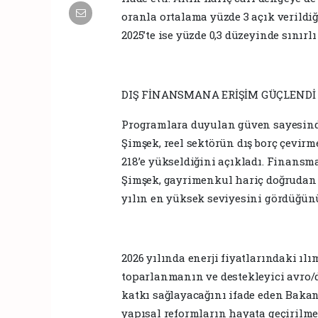
oranla ortalama yüzde 3 açık verildiği
2025’te ise yüzde 0,3 düzeyinde sınırl
DIŞ FİNANSMANA ERİŞİM GÜÇLENDİ
Programlara duyulan güven sayesind
Şimşek, reel sektörün dış borç çevir
218’e yükseldiğini açıkladı. Finans
Şimşek, gayrimenkul hariç doğrudan y
yılın en yüksek seviyesini gördüğünü
2026 yılında enerji fiyatlarındaki ılı
toparlanmanın ve destekleyici avro/d
katkı sağlayacağını ifade eden Bakan
yapısal reformların hayata geçirilme