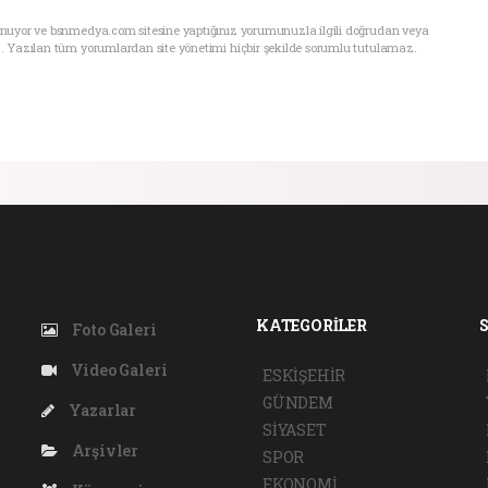
unuyor ve bsnmedya.com sitesine yaptığınız yorumunuzla ilgili doğrudan veya
. Yazılan tüm yorumlardan site yönetimi hiçbir şekilde sorumlu tutulamaz.
KATEGORİLER
Foto Galeri
Video Galeri
ESKİŞEHİR
GÜNDEM
Yazarlar
SİYASET
Arşivler
SPOR
EKONOMİ