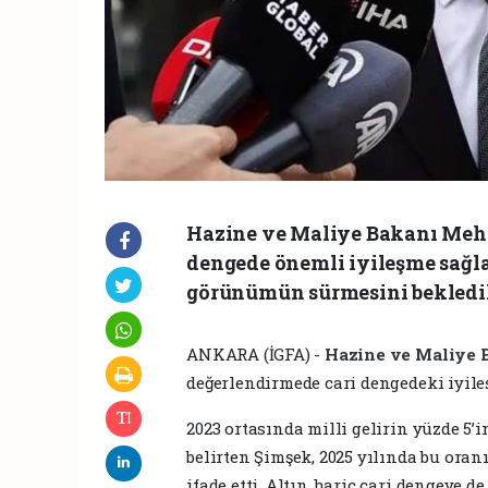
Hazine ve Maliye Bakanı Mehm
dengede önemli iyileşme sağla
görünümün sürmesini bekledik
ANKARA (İGFA) -
Hazine ve Maliye 
değerlendirmede cari dengedeki iyile
2023 ortasında milli gelirin yüzde 5’in
belirten Şimşek, 2025 yılında bu oran
ifade etti. Altın hariç cari dengeye 