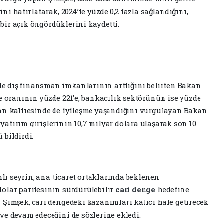
ni hatırlatarak, 2024’te yüzde 0,2 fazla sağlandığını,
ı bir açık öngördüklerini kaydetti.
e dış finansman imkanlarının arttığını belirten Bakan
me oranının yüzde 221’e, bankacılık sektörünün ise yüzde
man kalitesinde de iyileşme yaşandığını vurgulayan Bakan
atırım girişlerinin 10,7 milyar dolara ulaşarak son 10
 bildirdi.
mlı seyrin, ana ticaret ortaklarında beklenen
olar paritesinin sürdürülebilir
cari denge
hedefine
 Şimşek, cari dengedeki kazanımları kalıcı hale getirecek
ye devam edeceğini de sözlerine ekledi.