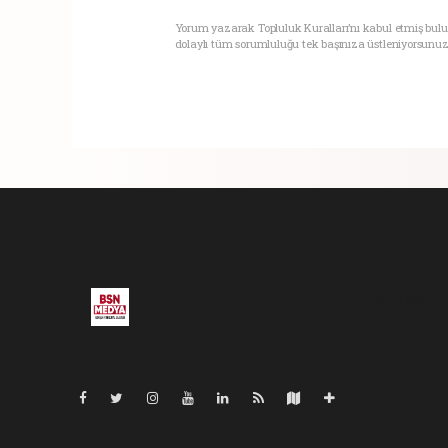
Yorum yazarak Topluluk Kuralları’nı kabul etmiş bul
dolaylı tüm sorumluluğu tek başınıza üstleniyorsunuz
Pro-0.065