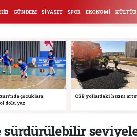
HİR
GÜNDEM
SİYASET
SPOR
EKONOMİ
KÜLTÜR
arı’nda çocuklara
OSB yollardaki hızını artı
ol dolu yaz
 sürdürülebilir seviyel