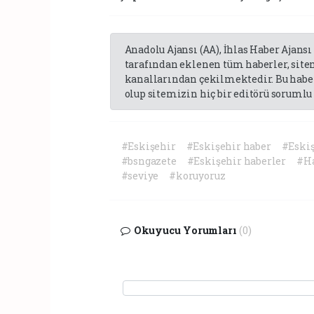
Anadolu Ajansı (AA), İhlas Haber Ajansı
tarafından eklenen tüm haberler, sit
kanallarından çekilmektedir. Bu haber
olup sitemizin hiç bir editörü sorumlu 
#Eskişehir
#Eskişehir haber
#Eskiş
#bsngazete
#Eskişehir haberler
#Ha
#seviye
#koruyoruz
Okuyucu Yorumları
(0)