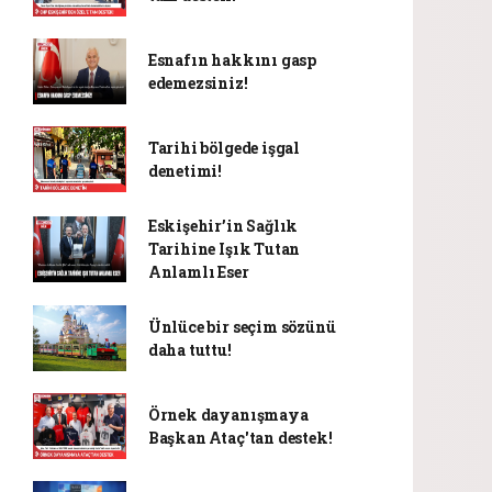
Esnafın hakkını gasp
edemezsiniz!
Tarihi bölgede işgal
denetimi!
Eskişehir’in Sağlık
Tarihine Işık Tutan
Anlamlı Eser
Ünlüce bir seçim sözünü
daha tuttu!
Örnek dayanışmaya
Başkan Ataç'tan destek!